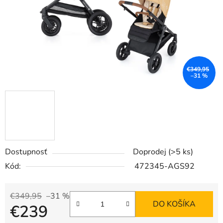
€349,95
–31 %
Dostupnosť
Doprodej
(>5 ks)
Kód:
472345-AGS92
€349,95
–31 %
DO KOŠÍKA
€239