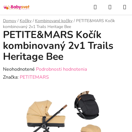
Prejsť
Hľadať
NÁKUP
na
KOŠÍK
obsah
Domov
/
Kočíky
/
Kombinované kočíky
/
PETITE&MARS Kočík
kombinovaný 2v1 Trails Heritage Bee
PETITE&MARS Kočík
kombinovaný 2v1 Trails
Heritage Bee
Priemerné
Neohodnotené
Podrobnosti hodnotenia
hodnotenie
Značka:
PETITEMARS
produktu
je
0,0
z
5
hviezdičiek.