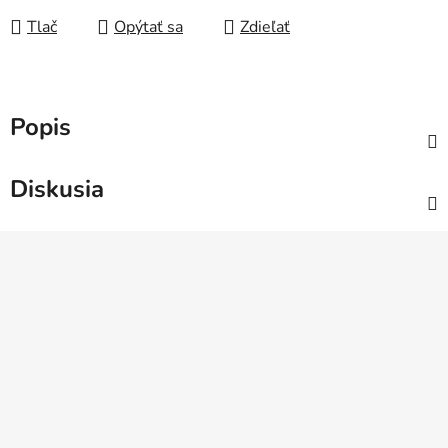
Tlač
Opýtať sa
Zdieľať
Popis
Diskusia
Z
á
p
ä
t
i
e