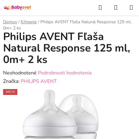
Prejsť
Hľadať
NÁKUP
na
KOŠÍK
obsah
Domov
/
Kŕmenie
/
Philips AVENT Fľaša Natural Response 125 ml,
0m+ 2 ks
Philips AVENT Fľaša
Natural Response 125 ml,
0m+ 2 ks
Priemerné
Neohodnotené
Podrobnosti hodnotenia
hodnotenie
Značka:
PHILIPS AVENT
produktu
AKCIA
je
0,0
z
5
hviezdičiek.