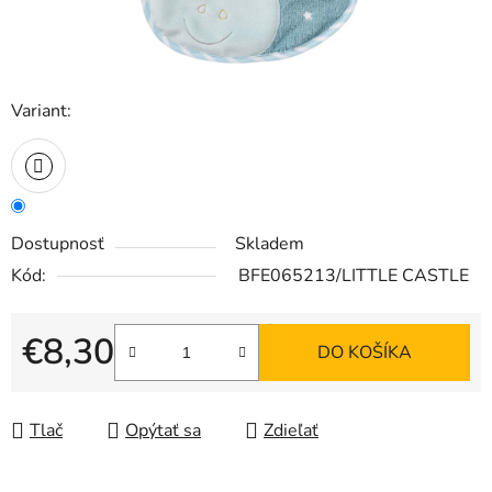
Variant:
Dostupnosť
Skladem
Kód:
BFE065213/LITTLE CASTLE
€8,30
DO KOŠÍKA
Jednotková cena:
Tlač
Opýtať sa
Zdieľať