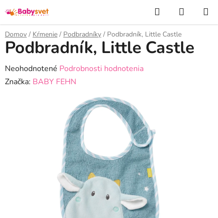
Prejsť
Hľadať
NÁKUP
na
KOŠÍK
obsah
Domov
/
Kŕmenie
/
Podbradníky
/
Podbradník, Little Castle
Podbradník, Little Castle
Priemerné
Neohodnotené
Podrobnosti hodnotenia
hodnotenie
Značka:
BABY FEHN
produktu
je
0,0
z
5
hviezdičiek.