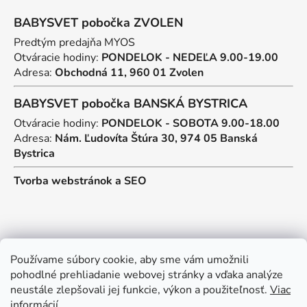
BABYSVET pobočka ZVOLEN
Predtým predajňa MYOS
Otváracie hodiny:
PONDELOK - NEDEĽA 9.00-19.00
Adresa:
Obchodná 11, 960 01 Zvolen
BABYSVET pobočka BANSKÁ BYSTRICA
Otváracie hodiny:
PONDELOK - SOBOTA 9.00-18.00
Adresa:
Nám. Ľudovíta Štúra 30, 974 05 Banská
Bystrica
Tvorba webstránok
a
SEO
Kontakt
Používame súbory cookie, aby sme vám umožnili
pohodlné prehliadanie webovej stránky a vďaka analýze
predajna
@
myos.sk
neustále zlepšovali jej funkcie, výkon a použiteľnosť.
Viac
informácií