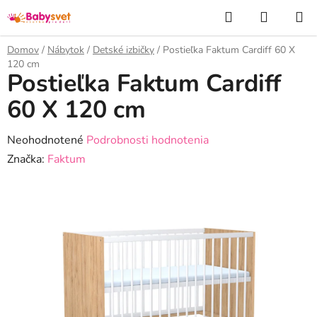
Prejsť
Hľadať
NÁKUP
na
KOŠÍK
obsah
Domov
/
Nábytok
/
Detské izbičky
/
Postieľka Faktum Cardiff 60 X
120 cm
Postieľka Faktum Cardiff
60 X 120 cm
Priemerné
Neohodnotené
Podrobnosti hodnotenia
hodnotenie
Značka:
Faktum
produktu
je
0,0
z
5
hviezdičiek.