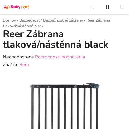
Prejsť
Hľadať
NÁKUP
na
KOŠÍK
obsah
Domov
/
Bezpečnosť
/
Bezpečnostné zábrany
/
Reer Zábrana
tlaková/nástěnná black
Reer Zábrana
tlaková/nástěnná black
Priemerné
Neohodnotené
Podrobnosti hodnotenia
hodnotenie
Značka:
Reer
produktu
je
0,0
z
5
hviezdičiek.