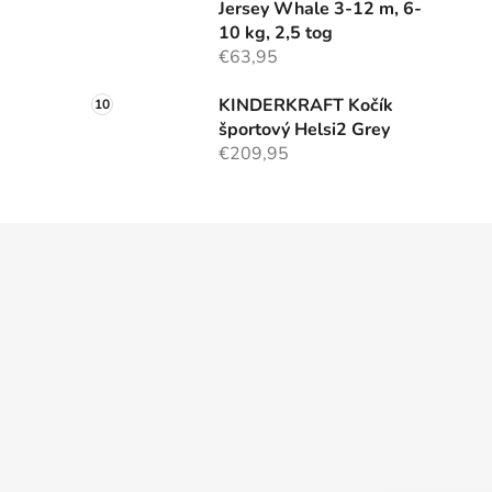
Jersey Whale 3-12 m, 6-
10 kg, 2,5 tog
€63,95
KINDERKRAFT Kočík
športový Helsi2 Grey
€209,95
Z
á
p
ä
t
i
e