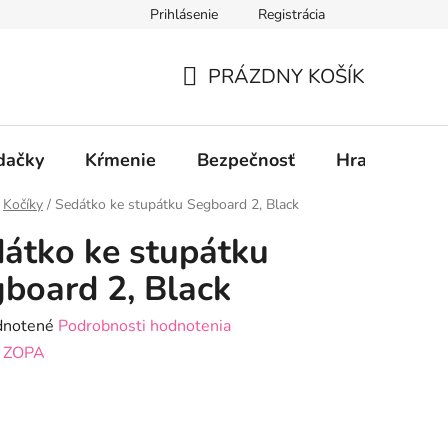
Prihlásenie
Registrácia
PRÁZDNY KOŠÍK
NÁKUPNÝ
KOŠÍK
dačky
Kŕmenie
Bezpečnosť
Hračky
P
Kočíky
/
Sedátko ke stupátku Segboard 2, Black
átko ke stupátku
board 2, Black
rné
notené
Podrobnosti hodnotenia
enie
:
ZOPA
tu
: