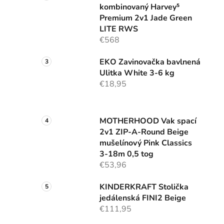
kombinovaný Harvey⁵
Premium 2v1 Jade Green
LITE RWS
€568
EKO Zavinovačka bavlnená
Ulitka White 3-6 kg
€18,95
MOTHERHOOD Vak spací
2v1 ZIP-A-Round Beige
mušelínový Pink Classics
3-18m 0,5 tog
€53,96
KINDERKRAFT Stolička
jedálenská FINI2 Beige
€111,95