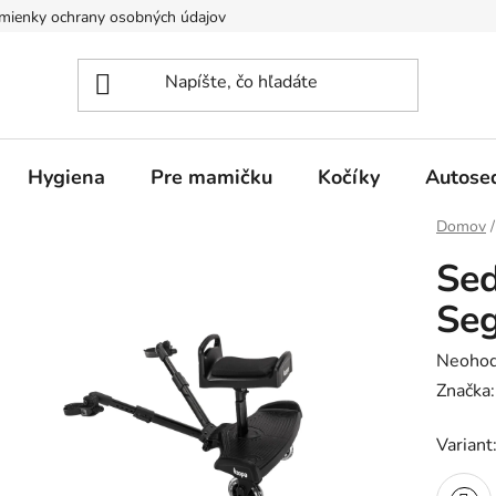
mienky ochrany osobných údajov
Hygiena
Pre mamičku
Kočíky
Autose
Domov
/
Sed
Seg
Prieme
Neohod
hodnot
Značka
produk
Variant
je
0,0