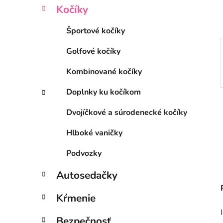
l
Kočíky
Športové kočíky
Golfové kočíky
Kombinované kočíky
Doplnky ku kočíkom
Dvojíčkové a súrodenecké kočíky
Hlboké vaničky
Podvozky
Autosedačky
Kŕmenie
Bezpečnosť