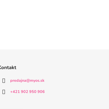
Kontakt
predajna
@
myos.sk
+421 902 950 906