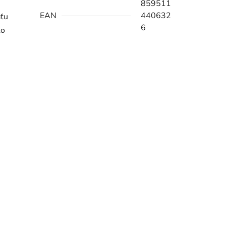
859511
EAN
440632
aťu
6
ko