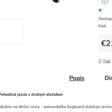
z
5
hviezdič
Dostup
Kód:
€2
Jedno
Tlač
Popis
Di
Pohodlná jazda s druhým dieťaťom
Ideálne na dlhšie cesty - autosedačka Segboard uľahčuje cesto