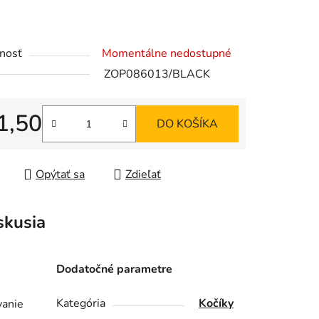
iek.
nosť
Momentálne nedostupné
ZOP086013/BLACK
1,50
DO KOŠÍKA
tková cena:
Opýtať sa
Zdieľať
skusia
Dodatočné parametre
Kategória
Kočíky
vanie