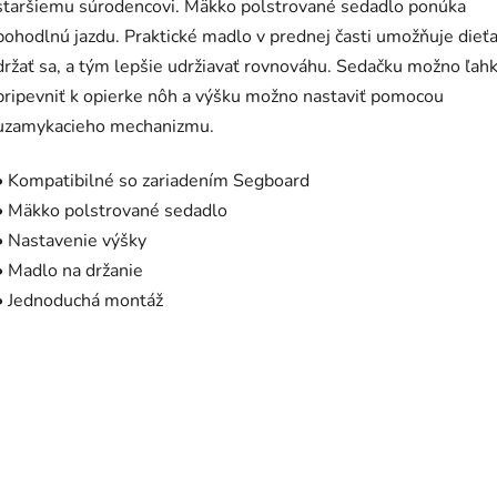
staršiemu súrodencovi. Mäkko polstrované sedadlo ponúka
pohodlnú jazdu. Praktické madlo v prednej časti umožňuje dieť
držať sa, a tým lepšie udržiavať rovnováhu. Sedačku možno ľah
pripevniť k opierke nôh a výšku možno nastaviť pomocou
uzamykacieho mechanizmu.
• Kompatibilné so zariadením Segboard
• Mäkko polstrované sedadlo
• Nastavenie výšky
• Madlo na držanie
• Jednoduchá montáž