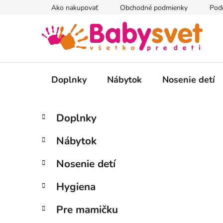
Prejsť
Ako nakupovať
Obchodné podmienky
Pod
na
obsah
Doplnky
Nábytok
Nosenie detí
B
K
Preskočiť
Doplnky
a
kategórie
o
t
č
Nábytok
e
n
g
ý
Nosenie detí
ó
p
r
Hygiena
i
a
e
n
Pre mamičku
e