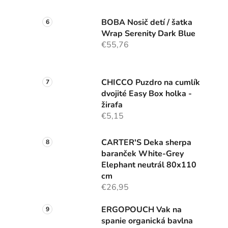
BOBA Nosič detí / šatka
Wrap Serenity Dark Blue
€55,76
CHICCO Puzdro na cumlík
dvojité Easy Box holka -
žirafa
€5,15
CARTER'S Deka sherpa
baranček White-Grey
Elephant neutrál 80x110
cm
€26,95
ERGOPOUCH Vak na
spanie organická bavlna