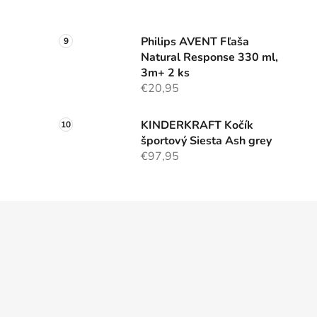
Philips AVENT Fľaša
Natural Response 330 ml,
3m+ 2 ks
€20,95
KINDERKRAFT Kočík
športový Siesta Ash grey
€97,95
Z
á
p
ä
t