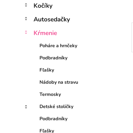
l
Kočíky
Autosedačky
Kŕmenie
Poháre a hrnčeky
Podbradníky
Fľašky
Nádoby na stravu
Termosky
Detské stoličky
Podbradníky
Fľašky