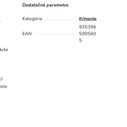
Dodatočné parametre
Kategória
Kŕmenie
.
935396
EAN
500560
5
duše
cí
žete