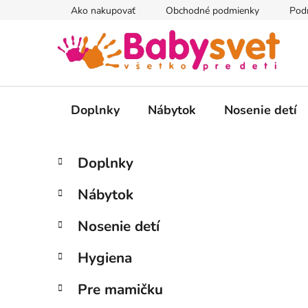
Prejsť
Ako nakupovať
Obchodné podmienky
Pod
na
obsah
Doplnky
Nábytok
Nosenie detí
B
K
Preskočiť
Doplnky
a
kategórie
o
t
č
Nábytok
e
n
g
ý
Nosenie detí
ó
p
r
Hygiena
i
a
e
n
Pre mamičku
e