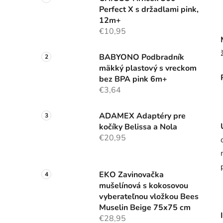
Perfect X s držadlami pink,
12m+
€10,95
BABYONO Podbradník
mäkký plastový s vreckom
bez BPA pink 6m+
€3,64
ADAMEX Adaptéry pre
kočíky Belissa a Nola
€20,95
EKO Zavinovačka
mušelínová s kokosovou
vyberateľnou vložkou Bees
Muselin Beige 75x75 cm
€28,95