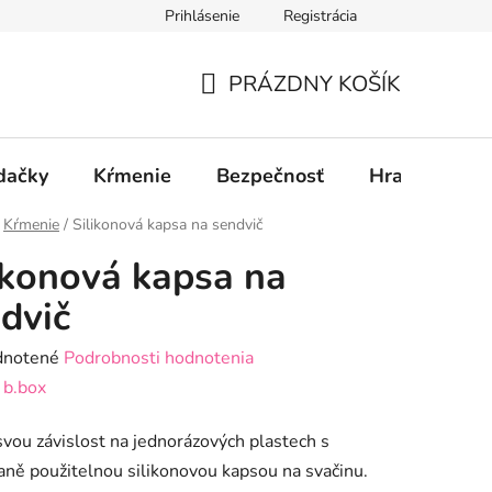
Prihlásenie
Registrácia
PRÁZDNY KOŠÍK
NÁKUPNÝ
KOŠÍK
dačky
Kŕmenie
Bezpečnosť
Hračky
P
Kŕmenie
/
Silikonová kapsa na sendvič
ikonová kapsa na
dvič
rné
notené
Podrobnosti hodnotenia
enie
:
b.box
tu
svou závislost na jednorázových plastech s
ně použitelnou silikonovou kapsou na svačinu.