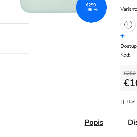
z
€250
Variant
–96 %
5
hviezdič
Dostup
Kód:
€250
€1
Jedno
Tlač
Popis
Di