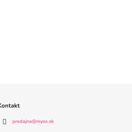
Kontakt
predajna
@
myos.sk