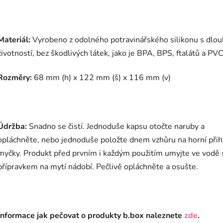
Materiál:
Vyrobeno z odolného potravinářského silikonu s dlo
životností, bez škodlivých látek, jako je BPA, BPS, ftalátů a PVC
Rozměry:
68 mm (h) x 122 mm (š) x 116 mm (v)
Údržba:
Snadno se čistí. Jednoduše kapsu otočte naruby a
opláchněte, nebo jednoduše položte dnem vzhůru na horní při
myčky.
Produkt před prvním i každým použitím umyjte ve vodě 
přípravkem na mytí nádobí. Pečlivě opláchněte a osušte.
Informace
jak pečovat o produkty
b.box
naleznete
zde
.