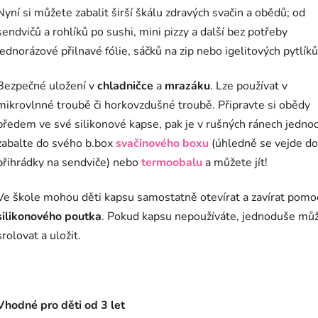
Nyní si můžete zabalit širší škálu zdravých svačin a obědů; od
sendvičů a rohlíků po sushi, mini pizzy a další bez potřeby
jednorázové přilnavé fólie, sáčků na zip nebo igelitových pytlíků
Bezpečné uložení v
chladničce
a
mrazáku
. Lze používat v
mikrovlnné troubě či horkovzdušné troubě. Připravte si obědy
předem ve své silikonové kapse, pak je v rušných ránech jedno
zabalte do svého b.box
svačinového boxu
(úhledně se vejde do
přihrádky na sendviče) nebo
termoobalu
a můžete jít!
Ve škole mohou děti kapsu samostatně otevírat a zavírat pomo
silikonového poutka
. Pokud kapsu nepoužíváte, jednoduše mů
srolovat a uložit.
Vhodné pro děti od 3 let