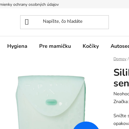
mienky ochrany osobných údajov
Hygiena
Pre mamičku
Kočíky
Autose
Domov
/
Sil
sen
Prieme
Neohod
hodnot
Značka
produk
Snižte 
je
opakova
0,0