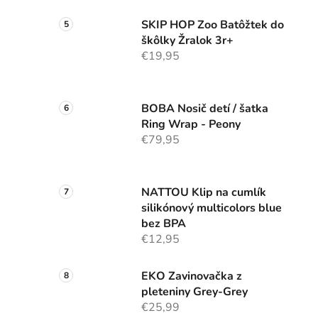
SKIP HOP Zoo Batôžtek do
škôlky Žralok 3r+
€19,95
BOBA Nosič detí / šatka
Ring Wrap - Peony
€79,95
NATTOU Klip na cumlík
silikónový multicolors blue
bez BPA
€12,95
EKO Zavinovačka z
pleteniny Grey-Grey
€25,99