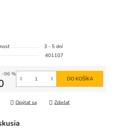
:
iek.
nosť
3 - 5 dní
401107
–96 %
DO KOŠÍKA
0
tková cena:
Opýtať sa
Zdieľať
skusia