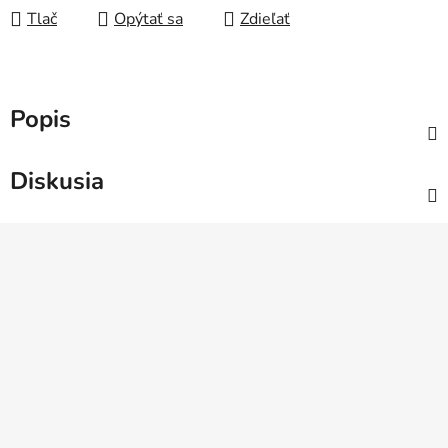
Tlač
Opýtať sa
Zdieľať
Popis
Diskusia
Z
á
p
ä
t
i
e