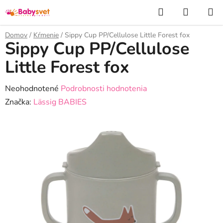
Prejsť
Hľadať
NÁKUP
na
KOŠÍK
obsah
Domov
/
Kŕmenie
/
Sippy Cup PP/Cellulose Little Forest fox
Sippy Cup PP/Cellulose
Little Forest fox
Priemerné
Neohodnotené
Podrobnosti hodnotenia
hodnotenie
Značka:
Lässig BABIES
produktu
je
0,0
z
5
hviezdičiek.