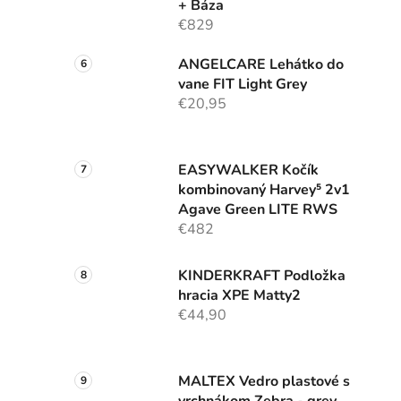
+ Báza
€829
ANGELCARE Lehátko do
vane FIT Light Grey
€20,95
EASYWALKER Kočík
kombinovaný Harvey⁵ 2v1
Agave Green LITE RWS
€482
KINDERKRAFT Podložka
hracia XPE Matty2
€44,90
MALTEX Vedro plastové s