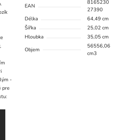
8165230
.
EAN
27390
ozík
Délka
64,49 cm
Šířka
25,02 cm
Hloubka
35,05 cm
že
,
56556,06
Objem
cm3
ním
i
elým -
é pre
ktu: