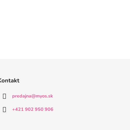
Kontakt
predajna
@
myos.sk
+421 902 950 906