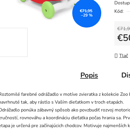
Dostup
je
€71,95
Kód:
0,0
–29 %
z
5
€71,
€5
hviezdič
Jedno
Tlač
Popis
Di
Roztomilé farebné odrážadlo v motíve zvieratka z kolekcie Zoo 
navrhnuté tak, aby rástlo s Vaším dieťatkom v troch etapách.
Odrážadlo ponúka zábavný spôsob ako povzbudiť rozvoj motori
zručností, rovnováhu a koordináciu dieťatka počas hrania sa. Pr
etapa je určená pre začínajúcich chodcov. Motivuje najmenších k