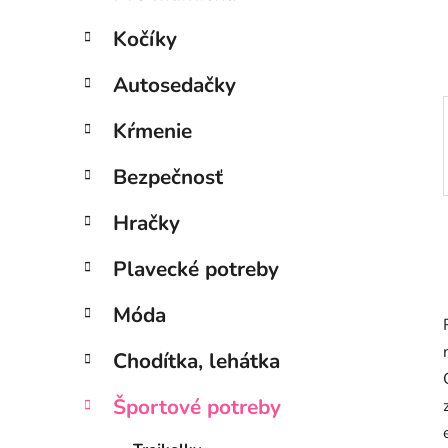
e
l
Kočíky
Autosedačky
Kŕmenie
Bezpečnosť
Hračky
Plavecké potreby
Móda
Chodítka, lehátka
Športové potreby