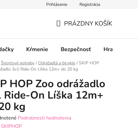
Prihlásenie
Registrácia
PRÁZDNY KOŠÍK
NÁKUPNÝ
KOŠÍK
dačky
Kŕmenie
Bezpečnosť
Hračky
P
Športové potreby
/
Odrážadlá a bicykle
/
SKIP HOP
ážadlo 3v1 Ride-On Líška 12m+ do 20 kg
P HOP Zoo odrážadlo
 Ride-On Líška 12m+
20 kg
rné
notené
Podrobnosti hodnotenia
enie
:
SKIPHOP
tu