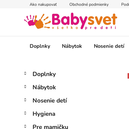
Prejsť
Ako nakupovať
Obchodné podmienky
Pod
na
obsah
Doplnky
Nábytok
Nosenie detí
B
K
Preskočiť
Doplnky
a
kategórie
o
t
č
Nábytok
e
n
g
ý
Nosenie detí
ó
p
r
Hygiena
i
a
e
n
Pre mamičku