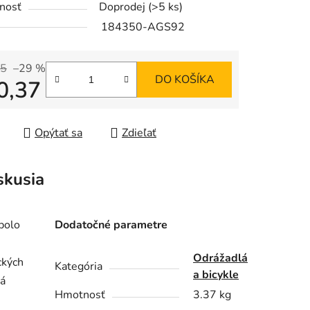
nosť
Doprodej
(>5 ks)
184350-AGS92
95
–29 %
DO KOŠÍKA
0,37
iek.
tková cena:
Opýtať sa
Zdieľať
skusia
bolo
Dodatočné parametre
Odrážadlá
ckých
Kategória
a bicykle
vá
Hmotnosť
3.37 kg