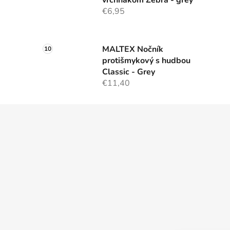
vrchnákom Zebra - grey
€6,95
MALTEX Nočník
protišmykový s hudbou
Classic - Grey
€11,40
Z
á
p
ä
t
i
e