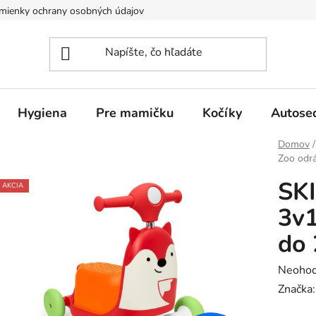
mienky ochrany osobných údajov
Hygiena
Pre mamičku
Kočíky
Autose
Domov
/
Zoo odr
SKI
AKCIA
3v1
do 
Prieme
Neohod
hodnot
Značka
produk