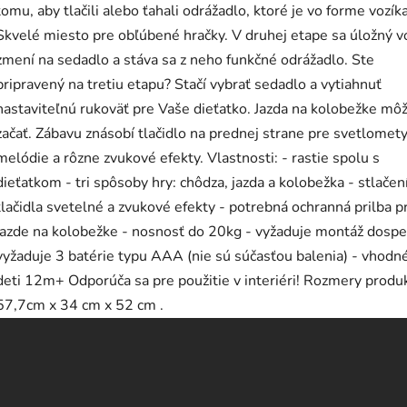
tomu, aby tlačili alebo ťahali odrážadlo, ktoré je vo forme vozíka
Skvelé miesto pre obľúbené hračky. V druhej etape sa úložný v
zmení na sedadlo a stáva sa z neho funkčné odrážadlo. Ste
pripravený na tretiu etapu? Stačí vybrať sedadlo a vytiahnuť
nastaviteľnú rukoväť pre Vaše dieťatko. Jazda na kolobežke mô
začať. Zábavu znásobí tlačidlo na prednej strane pre svetlomety
melódie a rôzne zvukové efekty. Vlastnosti: - rastie spolu s
dieťatkom - tri spôsoby hry: chôdza, jazda a kolobežka - stlače
tlačidla svetelné a zvukové efekty - potrebná ochranná prilba pr
jazde na kolobežke - nosnosť do 20kg - vyžaduje montáž dosp
vyžaduje 3 batérie typu AAA (nie sú súčasťou balenia) - vhodn
deti 12m+ Odporúča sa pre použitie v interiéri! Rozmery produ
57,7cm x 34 cm x 52 cm .