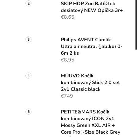
SKIP HOP Zoo Batôžtek
desiatový NEW Opička 3r+
€8,65
Philips AVENT Cumlík
Ultra air neutral (jablko) 0-
6m 2 ks
€8,95
MUUVO Kočík
kombinovaný Slick 2.0 set
2v1 Classic black
€749
PETITE&MARS Kočík
kombinovaný ICON 2v1
Mossy Green XXL AIR +
Core Pro i-Size Black Grey