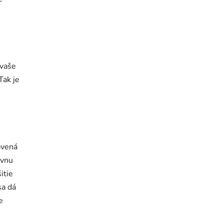
 vaše
Tak je
avená
ávnu
itie
sa dá
e