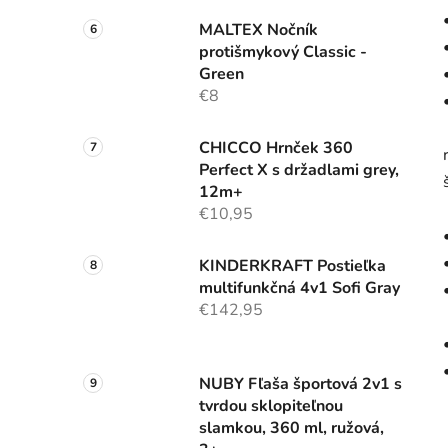
MALTEX Nočník
protišmykový Classic -
Green
€8
CHICCO Hrnček 360
Perfect X s držadlami grey,
12m+
€10,95
KINDERKRAFT Postieľka
multifunkčná 4v1 Sofi Gray
€142,95
NUBY Fľaša športová 2v1 s
tvrdou sklopiteľnou
slamkou, 360 ml, ružová,