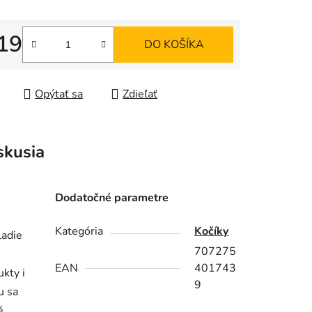
iek.
19
DO KOŠÍKA
tková cena:
Opýtať sa
Zdieľať
skusia
Dodatočné parametre
Kategória
Kočíky
ladie
707275
EAN
401743
kty i
9
u sa
é