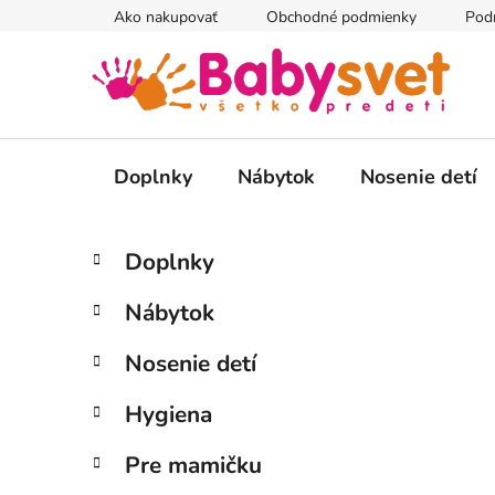
Prejsť
Ako nakupovať
Obchodné podmienky
Pod
na
obsah
Doplnky
Nábytok
Nosenie detí
B
K
Preskočiť
Doplnky
a
kategórie
o
t
č
Nábytok
e
n
g
ý
Nosenie detí
ó
p
r
Hygiena
i
a
e
n
Pre mamičku
e