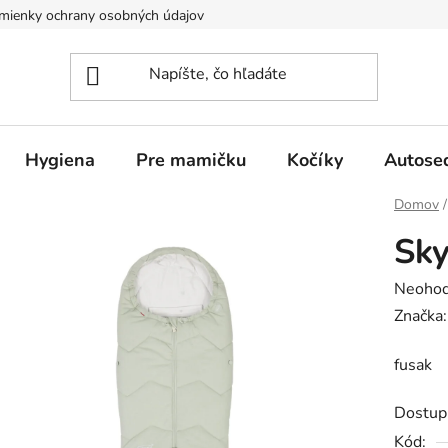
mienky ochrany osobných údajov
Hygiena
Pre mamičku
Kočíky
Autose
Domov
/
Sky
Prieme
Neohod
hodnot
Značka
produk
fusak
je
0,0
Dostup
z
Kód: