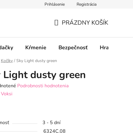
Prihlásenie
Registrácia
PRÁZDNY KOŠÍK
NÁKUPNÝ
KOŠÍK
dačky
Kŕmenie
Bezpečnosť
Hračky
P
Kočíky
/
Sky Light dusty green
 Light dusty green
rné
notené
Podrobnosti hodnotenia
enie
:
Voksi
tu
nosť
3 - 5 dní
6324C.08