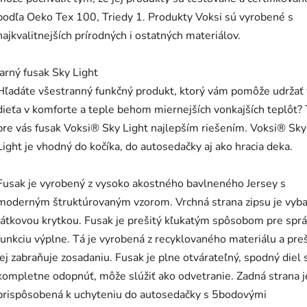
podľa Oeko Tex 100, Triedy 1. Produkty Voksi sú vyrobené s
najkvalitnejších prírodných i ostatných materiálov.
jarný fusak Sky Light
Hľadáte všestranný funkčný produkt, ktorý vám pomôže udržať
dieťa v komforte a teple behom miernejších vonkajších teplôt? 
pre vás fusak Voksi® Sky Light najlepším riešením. Voksi® Sky
Light je vhodný do kočíka, do autosedačky aj ako hracia deka.
Fusak je vyrobený z vysoko akostného bavlneného Jersey s
moderným štruktúrovaným vzorom. Vrchná strana zipsu je vyb
látkovou krytkou. Fusak je prešitý kľukatým spôsobom pre spr
funkciu výplne. Tá je vyrobená z recyklovaného materiálu a preš
jej zabraňuje zosadaniu. Fusak je plne otvárateľný, spodný diel 
kompletne odopnúť, môže slúžiť ako odvetranie. Zadná strana j
prispôsobená k uchyteniu do autosedačky s 5bodovými