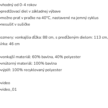
•vhodný od 0-4 rokov
•predlžovací diel v základnej výbave
•možno prať v pračke na 40°C, nastavené na jemný cyklus
•nesušiť v sušičke
rozmery: vonkajšia dĺžka: 88 cm, s predĺženým dielom: 113 cm,
šírka: 46 cm
•vonkajší materiál: 60% bavlna, 40% polyester
•vnútorný materiál: 100% bavlna
•výplň: 100% recyklovaný polyester
•video
•video_01