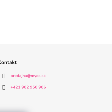
Kontakt
predajna
@
myos.sk
+421 902 950 906