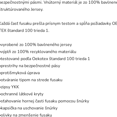
bezpečnostnými pásmi. Vnútorný materiál je zo 100% bavlnen
štruktúrovaného Jersey.
Každá časť fusaku prešla prísnym testom a spĺňa požiadavky 
TEX štandard 100 trieda 1.
•vyrobené zo 100% bavlneného jersey
•výplň zo 100% recyklovaného materiálu
•testované podľa Oekotex štandard 100 trieda 1
•prestrihy na bezpečnostné pásy
•protišmyková úprava
•otváranie tipom na strede fusaku
•zipsy YKK
•ochranné látkové kryty
•sťahovanie hornej časti fusaku pomocou šnúrky
•kapsička na uschovanie šnúrky
•olivky na zmenšenie fusaku