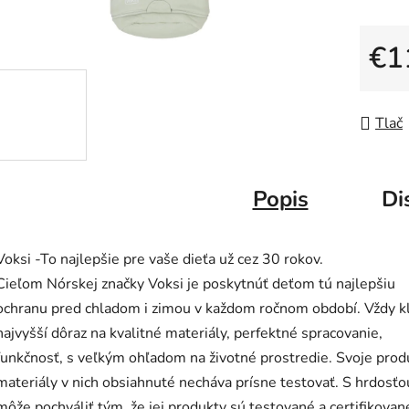
5
hviezdič
€1
Jedno
Tlač
Popis
Di
Voksi -To najlepšie pre vaše dieťa už cez 30 rokov.
Cieľom Nórskej značky Voksi je poskytnúť deťom tú najlepšiu
ochranu pred chladom i zimou v každom ročnom období. Vždy k
najvyšší dôraz na kvalitné materiály, perfektné spracovanie,
funkčnosť, s veľkým ohľadom na životné prostredie. Svoje produ
materiály v nich obsiahnuté necháva prísne testovať. S hrdosťo
môže pochváliť tým, že jej produkty sú testované a certifikovan