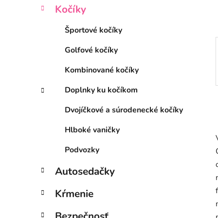
l
Kočíky
Športové kočíky
Golfové kočíky
Kombinované kočíky
Doplnky ku kočíkom
Dvojíčkové a súrodenecké kočíky
Hlboké vaničky
Podvozky
Autosedačky
Kŕmenie
Bezpečnosť