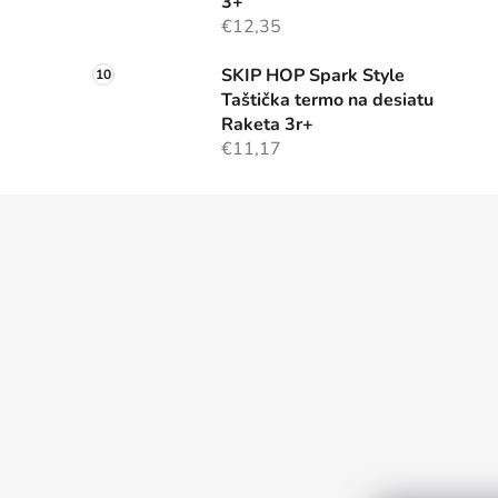
3+
€12,35
SKIP HOP Spark Style
Taštička termo na desiatu
Raketa 3r+
€11,17
Z
á
p
ä
t
i
e