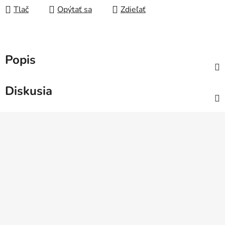
Tlač
Opýtať sa
Zdieľať
Popis
Diskusia
Z
á
p
ä
t
i
e