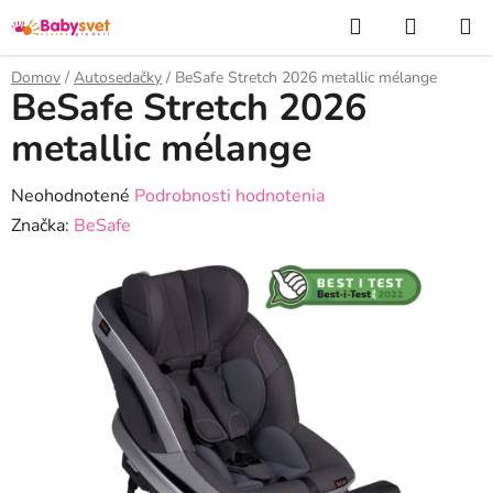
Prejsť
Hľadať
NÁKUP
na
KOŠÍK
obsah
Domov
/
Autosedačky
/
BeSafe Stretch 2026 metallic mélange
BeSafe Stretch 2026
metallic mélange
Priemerné
Neohodnotené
Podrobnosti hodnotenia
hodnotenie
Značka:
BeSafe
produktu
je
0,0
z
5
hviezdičiek.