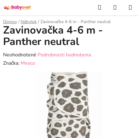
Prejsť
Hľadať
NÁKUP
na
KOŠÍK
obsah
Domov
/
Nábytok
/
Zavinovačka 4-6 m - Panther neutral
Zavinovačka 4-6 m -
Panther neutral
Priemerné
Neohodnotené
Podrobnosti hodnotenia
hodnotenie
Značka:
Meyco
produktu
je
0,0
z
5
hviezdičiek.