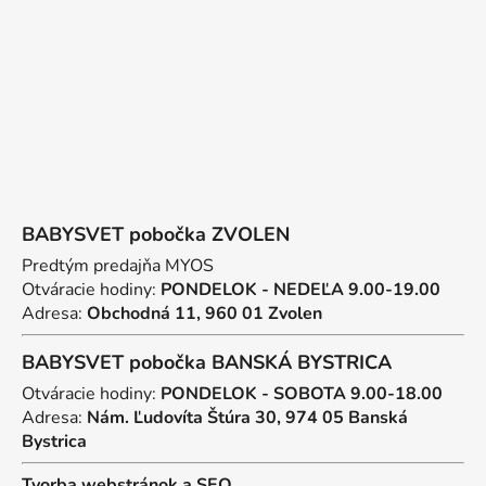
i
e
BABYSVET pobočka ZVOLEN
Predtým predajňa MYOS
Otváracie hodiny:
PONDELOK - NEDEĽA 9.00-19.00
Adresa:
Obchodná 11, 960 01 Zvolen
BABYSVET pobočka BANSKÁ BYSTRICA
Otváracie hodiny:
PONDELOK - SOBOTA 9.00-18.00
Adresa:
Nám. Ľudovíta Štúra 30, 974 05 Banská
Bystrica
Tvorba webstránok
a
SEO