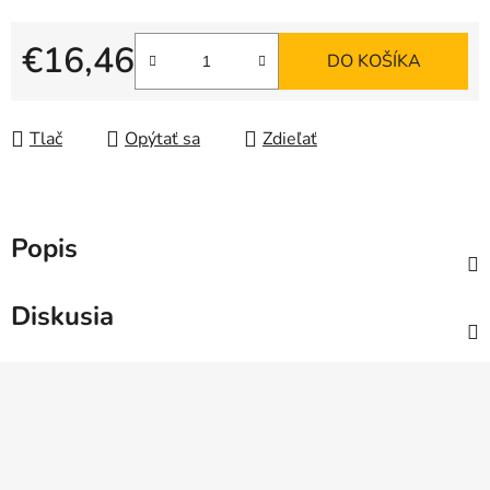
€16,46
DO KOŠÍKA
Jednotková cena:
Tlač
Opýtať sa
Zdieľať
Popis
Diskusia
Z
á
p
ä
t