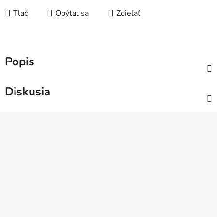
Tlač
Opýtať sa
Zdieľať
Popis
Diskusia
Z
á
p
ä
t
i
e