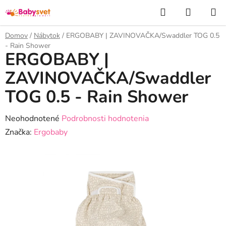
Prejsť
Hľadať
NÁKUP
na
KOŠÍK
obsah
Domov
/
Nábytok
/
ERGOBABY | ZAVINOVAČKA/Swaddler TOG 0.5
- Rain Shower
ERGOBABY |
ZAVINOVAČKA/Swaddler
TOG 0.5 - Rain Shower
Priemerné
Neohodnotené
Podrobnosti hodnotenia
hodnotenie
Značka:
Ergobaby
produktu
je
0,0
z
5
hviezdičiek.