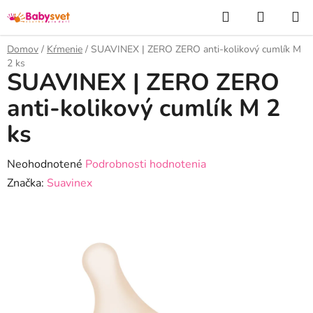
Prejsť
Hľadať
NÁKUP
na
KOŠÍK
obsah
Domov
/
Kŕmenie
/
SUAVINEX | ZERO ZERO anti-kolikový cumlík M
2 ks
SUAVINEX | ZERO ZERO
anti-kolikový cumlík M 2
ks
Priemerné
Neohodnotené
Podrobnosti hodnotenia
hodnotenie
Značka:
Suavinex
produktu
je
0,0
z
5
hviezdičiek.