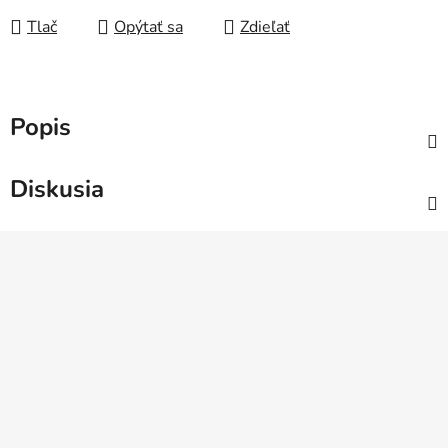
Tlač
Opýtať sa
Zdieľať
Popis
Diskusia
Z
á
p
ä
t
i
e