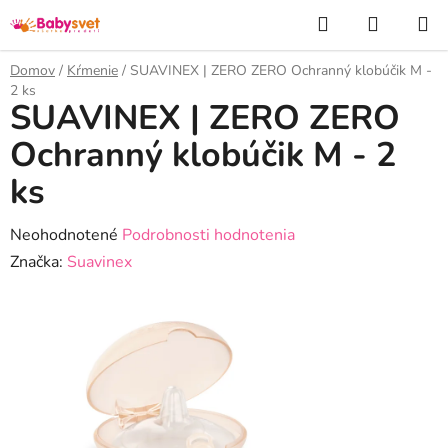
Prejsť
Hľadať
NÁKUP
na
KOŠÍK
obsah
Domov
/
Kŕmenie
/
SUAVINEX | ZERO ZERO Ochranný klobúčik M -
2 ks
SUAVINEX | ZERO ZERO
Ochranný klobúčik M - 2
ks
Priemerné
Neohodnotené
Podrobnosti hodnotenia
hodnotenie
Značka:
Suavinex
produktu
je
0,0
z
5
hviezdičiek.