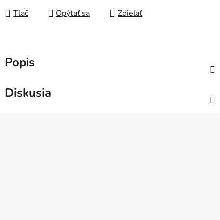
Tlač
Opýtať sa
Zdieľať
Popis
Diskusia
Z
á
p
ä
t
i
e