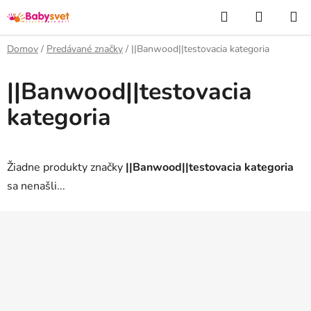
Prejsť
Hľadať
NÁKUP
na
KOŠÍK
obsah
Domov
/
Predávané značky
/
||Banwood||testovacia kategoria
||Banwood||testovacia
kategoria
Žiadne produkty značky
||Banwood||testovacia kategoria
sa nenašli...
Z
á
p
ä
t
i