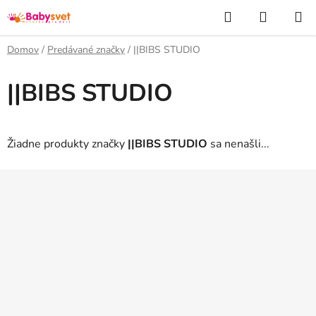
Prejsť
Hľadať
NÁKUP
na
KOŠÍK
obsah
Domov
/
Predávané značky
/
||BIBS STUDIO
||BIBS STUDIO
Žiadne produkty značky
||BIBS STUDIO
sa nenašli...
Z
á
p
ä
t
i
e