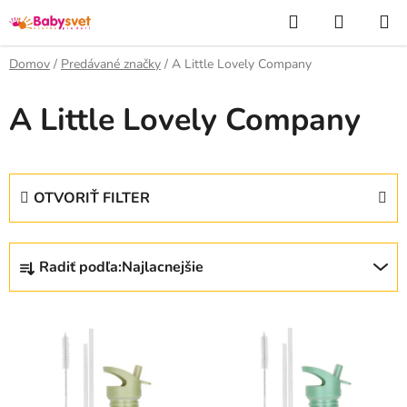
Prejsť
Hľadať
NÁKUP
na
KOŠÍK
obsah
Domov
/
Predávané značky
/
A Little Lovely Company
A Little Lovely Company
OTVORIŤ FILTER
R
Radiť podľa:
Najlacnejšie
a
d
V
e
ý
n
p
i
i
e