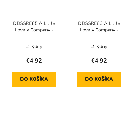
DBSSRE65 A Little
DBSSRE83 A Little
Lovely Company -
Lovely Company -
uzáver, kefka a slamka k
uzáver, kefka a slamka k
nerezovej fľaši -
nerezovej fľaši -
2 týdny
2 týdny
Zmrzlina
Jednorožce
€4,92
€4,92
DO KOŠÍKA
DO KOŠÍKA