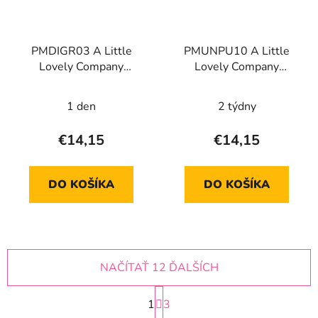
PMDIGR03 A Little
PMUNPU10 A Little
Lovely Company
Lovely Company
Prestieranie/Podložka -
Prestieranie/Podložka -
Dinosaury
Jednorožce
1 den
2 týdny
€14,15
€14,15
DO KOŠÍKA
DO KOŠÍKA
NAČÍTAŤ 12 ĎALŠÍCH
S
1
t
3