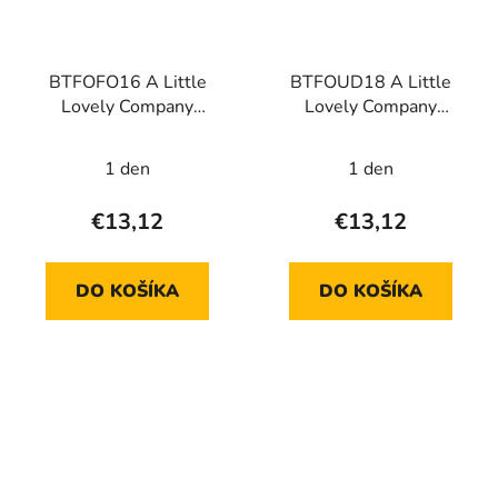
BTFOFO16 A Little
BTFOUD18 A Little
Lovely Company
Lovely Company
Penové hračky do
Penové hračky do
kúpeľa - Kamaráti z lesa
kúpeľa - Jednorožce
1 den
1 den
€13,12
€13,12
DO KOŠÍKA
DO KOŠÍKA