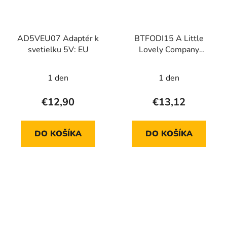
AD5VEU07 Adaptér k
BTFODI15 A Little
svetielku 5V: EU
Lovely Company
Penové hračky do
kúpeľa - Dinosaury
1 den
1 den
€12,90
€13,12
DO KOŠÍKA
DO KOŠÍKA