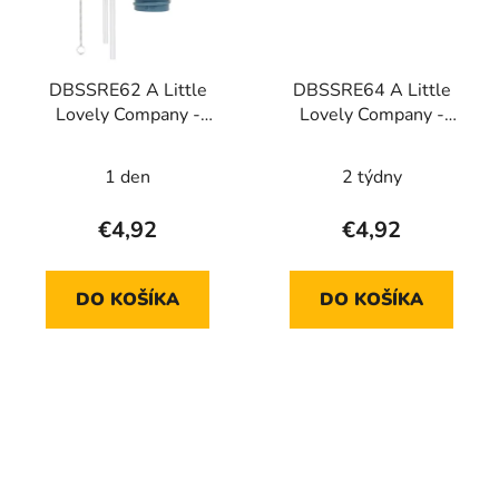
DBSSRE62 A Little
DBSSRE64 A Little
Lovely Company -
Lovely Company -
uzáver, kefka a slamka k
uzáver, kefka a slamka k
nerezovej fľaši - Vozidlá
nerezovej fľaši - Jahody
1 den
2 týdny
€4,92
€4,92
DO KOŠÍKA
DO KOŠÍKA