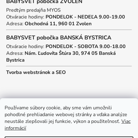
BABYSVET pobočka ZVOLEN
Predtým predajňa MYOS
Otváracie hodiny:
PONDELOK - NEDEĽA 9.00-19.00
Adresa:
Obchodná 11, 960 01 Zvolen
BABYSVET pobočka BANSKÁ BYSTRICA
Otváracie hodiny:
PONDELOK - SOBOTA 9.00-18.00
Adresa:
Nám. Ľudovíta Štúra 30, 974 05 Banská
Bystrica
Tvorba webstránok
a
SEO
Kontakt
Používame súbory cookie, aby sme vám umožnili
pohodlné prehliadanie webovej stránky a vďaka analýze
predajna
@
myos.sk
neustále zlepšovali jej funkcie, výkon a použiteľnosť.
Viac
informácií
+421 902 950 906