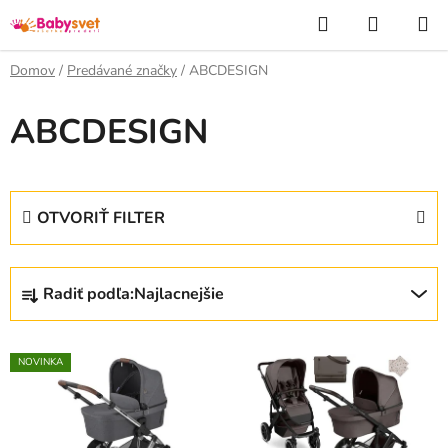
Prejsť
Hľadať
NÁKUP
na
KOŠÍK
obsah
Domov
/
Predávané značky
/
ABCDESIGN
ABCDESIGN
OTVORIŤ FILTER
R
Radiť podľa:
Najlacnejšie
a
d
V
e
NOVINKA
ý
n
p
i
i
e