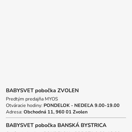
á
á
d
p
a
ä
c
t
i
e
i
p
e
r
v
k
y
v
ý
p
BABYSVET pobočka ZVOLEN
i
s
Predtým predajňa MYOS
u
Otváracie hodiny:
PONDELOK - NEDEĽA 9.00-19.00
Adresa:
Obchodná 11, 960 01 Zvolen
BABYSVET pobočka BANSKÁ BYSTRICA