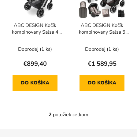
s
p
p
r
r
o
ABC DESIGN Kočík
ABC DESIGN Kočík
o
d
kombinovaný Salsa 4
kombinovaný Salsa 5
d
u
Air asphalt 2024 +
Air - Starter Set teddy
u
k
adaptér pre
Doprodej
(1 ks)
Doprodej
(1 ks)
k
t
autosedačku zdarma
t
o
€899,40
€1 589,95
o
v
v
DO KOŠÍKA
DO KOŠÍKA
2
položiek celkom
O
v
l
Z