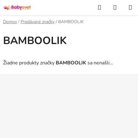
Prejsť
Hľadať
NÁKUP
na
KOŠÍK
obsah
Domov
/
Predávané značky
/
BAMBOOLIK
BAMBOOLIK
Žiadne produkty značky
BAMBOOLIK
sa nenašli...
Z
á
p
ä
t
i
e