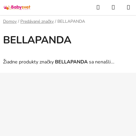
Prejsť
Hľadať
NÁKUP
na
KOŠÍK
obsah
Domov
/
Predávané značky
/
BELLAPANDA
BELLAPANDA
Žiadne produkty značky
BELLAPANDA
sa nenašli...
Z
á
p
ä
t
i
e