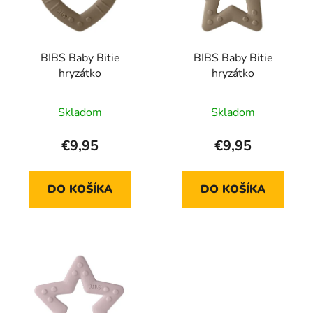
s
p
p
r
r
o
BIBS Baby Bitie
BIBS Baby Bitie
o
d
hryzátko
hryzátko
d
u
u
k
Skladom
Skladom
k
t
t
o
€9,95
€9,95
o
v
v
DO KOŠÍKA
DO KOŠÍKA