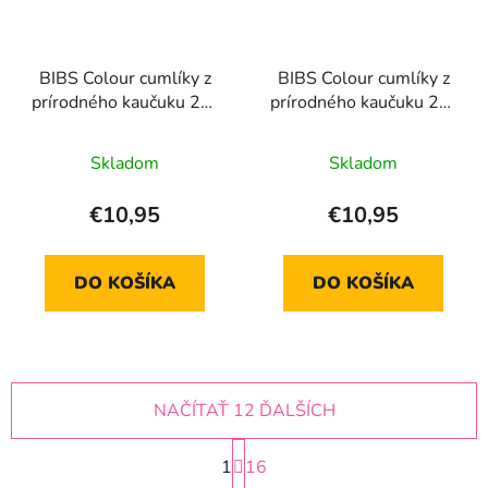
BIBS Colour cumlíky z
BIBS Colour cumlíky z
prírodného kaučuku 2ks
prírodného kaučuku 2ks
- veľkosť 2
- veľkosť 2
Skladom
Skladom
€10,95
€10,95
DO KOŠÍKA
DO KOŠÍKA
NAČÍTAŤ 12 ĎALŠÍCH
S
1
t
16