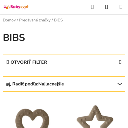
Prejsť
Hľadať
NÁKUP
na
KOŠÍK
obsah
Domov
/
Predávané značky
/
BIBS
BIBS
OTVORIŤ FILTER
R
Radiť podľa:
Najlacnejšie
a
d
V
e
ý
n
p
i
i
e