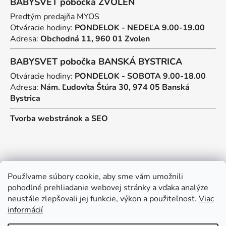
BABYSVET pobočka ZVOLEN
Predtým predajňa MYOS
Otváracie hodiny:
PONDELOK - NEDEĽA 9.00-19.00
Adresa:
Obchodná 11, 960 01 Zvolen
BABYSVET pobočka BANSKÁ BYSTRICA
Otváracie hodiny:
PONDELOK - SOBOTA 9.00-18.00
Adresa:
Nám. Ľudovíta Štúra 30, 974 05 Banská
Bystrica
Tvorba webstránok
a
SEO
Kontakt
Používame súbory cookie, aby sme vám umožnili
pohodlné prehliadanie webovej stránky a vďaka analýze
predajna
@
myos.sk
neustále zlepšovali jej funkcie, výkon a použiteľnosť.
Viac
informácií
+421 902 950 906