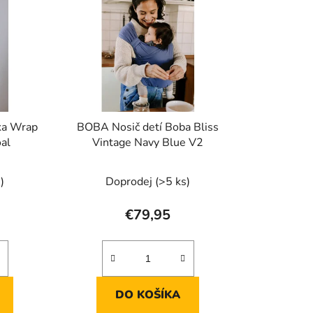
i
e
p
r
o
d
u
tka Wrap
BOBA Nosič detí Boba Bliss
k
oal
Vintage Navy Blue V2
t
o
)
Doprodej
(>5 ks)
v
€79,95
DO KOŠÍKA