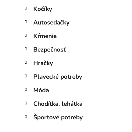
l
Kočíky
i
Autosedačky
Kŕmenie
Bezpečnosť
Hračky
Plavecké potreby
Móda
Chodítka, lehátka
Športové potreby