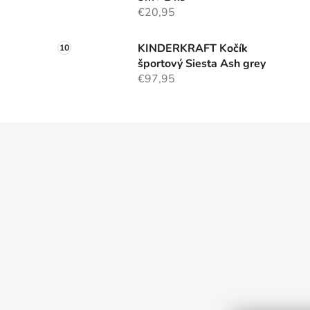
€20,95
KINDERKRAFT Kočík
športový Siesta Ash grey
€97,95
Z
á
p
ä
t
i
e