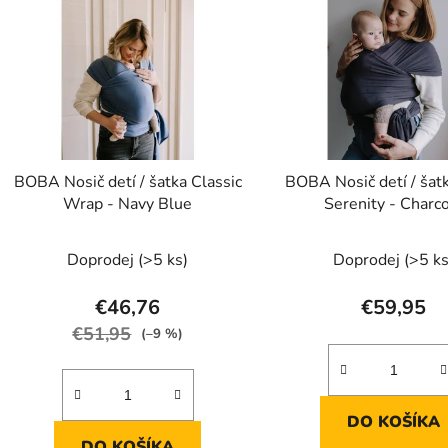
p
s
p
r
o
d
BOBA Nosič detí / šatka Classic
BOBA Nosič detí / ša
u
Wrap - Navy Blue
Serenity - Charc
k
t
Doprodej
(>5 ks)
Doprodej
(>5 ks
o
v
€46,76
€59,95
€51,95
(–9 %)
DO KOŠÍKA
DO KOŠÍKA