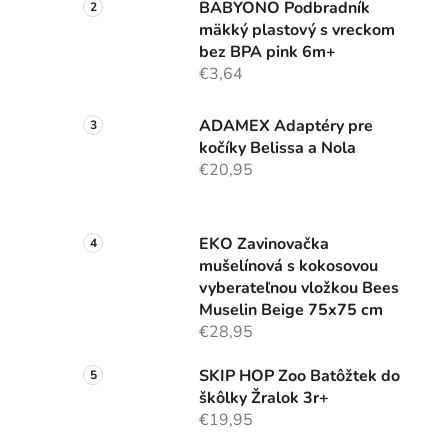
BABYONO Podbradník
mäkký plastový s vreckom
bez BPA pink 6m+
€3,64
ADAMEX Adaptéry pre
kočíky Belissa a Nola
€20,95
EKO Zavinovačka
mušelínová s kokosovou
vyberateľnou vložkou Bees
Muselin Beige 75x75 cm
€28,95
SKIP HOP Zoo Batôžtek do
škôlky Žralok 3r+
€19,95