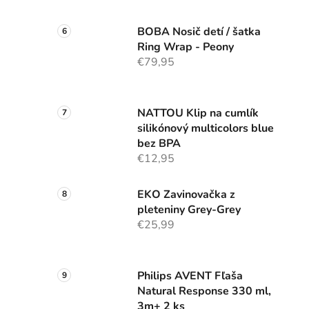
BOBA Nosič detí / šatka
Ring Wrap - Peony
€79,95
NATTOU Klip na cumlík
silikónový multicolors blue
bez BPA
€12,95
EKO Zavinovačka z
pleteniny Grey-Grey
€25,99
Philips AVENT Fľaša
Natural Response 330 ml,
3m+ 2 ks