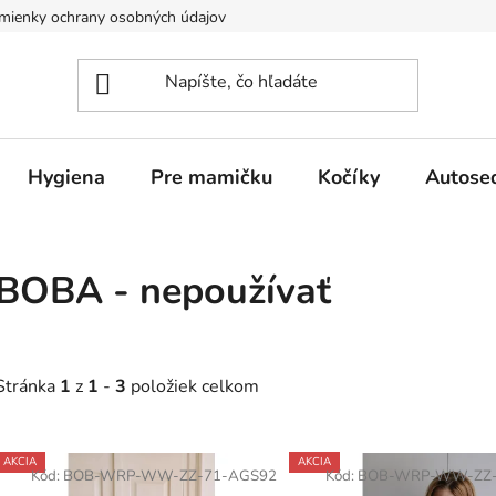
mienky ochrany osobných údajov
Hygiena
Pre mamičku
Kočíky
Autose
BOBA - nepoužívať
Stránka
1
z
1
-
3
položiek celkom
V
AKCIA
AKCIA
ý
Kód:
BOB-WRP-WW-ZZ-71-AGS92
Kód:
BOB-WRP-WW-ZZ-