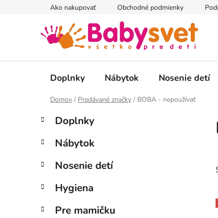
Prejsť
Ako nakupovať
Obchodné podmienky
Pod
na
obsah
Doplnky
Nábytok
Nosenie detí
Domov
/
Predávané značky
/
BOBA - nepoužívať
B
K
Preskočiť
Doplnky
a
kategórie
o
t
č
Nábytok
e
n
g
ý
Nosenie detí
ó
p
r
Hygiena
i
a
e
n
Pre mamičku
e