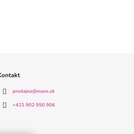
Kontakt
predajna
@
myos.sk
+421 902 950 906