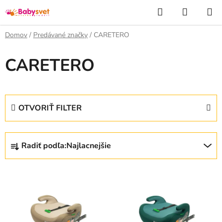
Prejsť
Hľadať
NÁKUP
na
KOŠÍK
obsah
Domov
/
Predávané značky
/
CARETERO
CARETERO
OTVORIŤ FILTER
R
Radiť podľa:
Najlacnejšie
a
d
V
e
ý
n
p
i
i
e