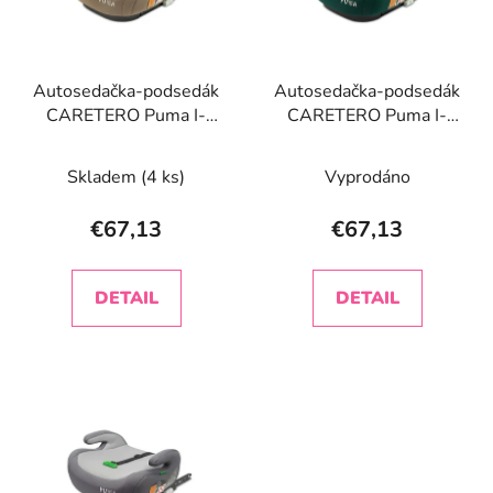
s
p
p
r
r
o
Autosedačka-podsedák
Autosedačka-podsedák
o
d
CARETERO Puma I-
CARETERO Puma I-
d
u
SIZE beige
SIZE emerald
u
k
Skladem
(4 ks)
Vyprodáno
k
t
t
o
€67,13
€67,13
o
v
v
DETAIL
DETAIL