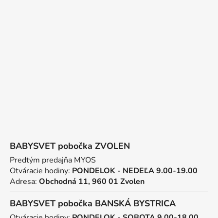
á
d
p
a
ä
c
t
i
e
i
p
e
r
v
k
y
v
ý
p
BABYSVET pobočka ZVOLEN
i
s
Predtým predajňa MYOS
u
Otváracie hodiny:
PONDELOK - NEDEĽA 9.00-19.00
Adresa:
Obchodná 11, 960 01 Zvolen
BABYSVET pobočka BANSKÁ BYSTRICA
Otváracie hodiny:
PONDELOK - SOBOTA 9.00-18.00