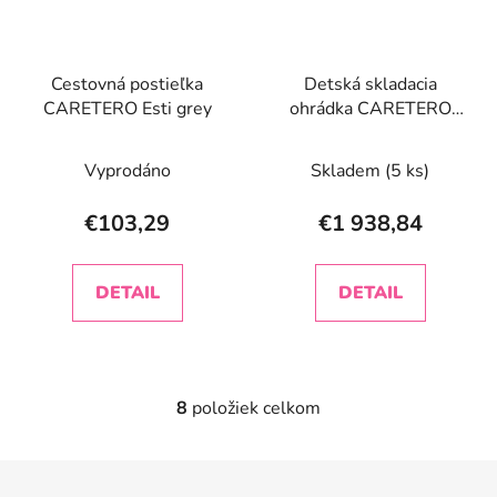
Cestovná postieľka
Detská skladacia
CARETERO Esti grey
ohrádka CARETERO
Quadra blue
Vyprodáno
Skladem
(5 ks)
€103,29
€1 938,84
DETAIL
DETAIL
8
položiek celkom
O
v
l
Z
á