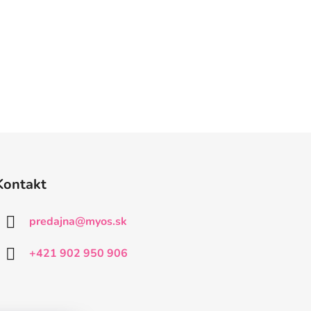
Kontakt
predajna
@
myos.sk
+421 902 950 906