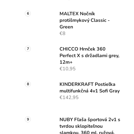
MALTEX Nočník
protišmykový Classic -
Green
€8
CHICCO Hrnček 360
Perfect X s držadlami grey,
12m+
€10,95
KINDERKRAFT Postieľka
multifunkčná 4v1 Sofi Gray
€142,95
NUBY Fľaša športová 2v1 s
tvrdou sklopiteľnou
slamkou, 360 ml, ružová,