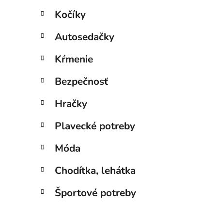
l
Kočíky
i
Autosedačky
Kŕmenie
Bezpečnosť
Hračky
Plavecké potreby
Móda
Chodítka, lehátka
Športové potreby