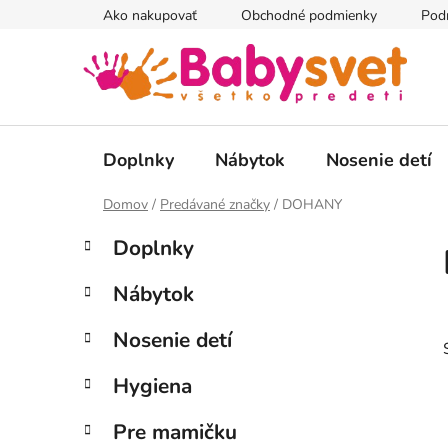
Prejsť
Ako nakupovať
Obchodné podmienky
Pod
na
obsah
Doplnky
Nábytok
Nosenie detí
Domov
/
Predávané značky
/
DOHANY
B
K
Preskočiť
Doplnky
a
kategórie
o
t
č
Nábytok
e
n
g
ý
Nosenie detí
ó
p
r
Hygiena
i
a
e
n
Pre mamičku
e