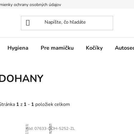
mienky ochrany osobných údajov
Hygiena
Pre mamičku
Kočíky
Autose
DOHANY
Stránka
1
z
1
-
1
položiek celkom
V
ý
Kód:
07633-DOH-5252-ZL