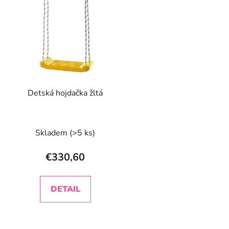
p
s
p
r
o
d
Detská hojdačka žltá
u
k
t
Skladem
(>5 ks)
o
v
€330,60
DETAIL