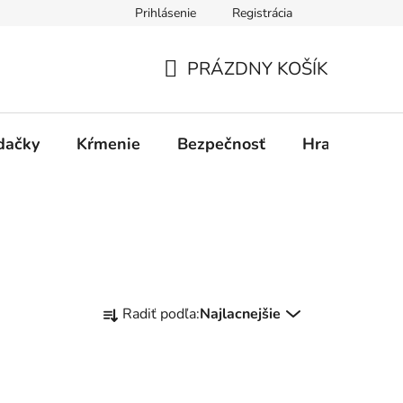
Prihlásenie
Registrácia
PRÁZDNY KOŠÍK
NÁKUPNÝ
KOŠÍK
dačky
Kŕmenie
Bezpečnosť
Hračky
P
R
Radiť podľa:
Najlacnejšie
a
d
e
n