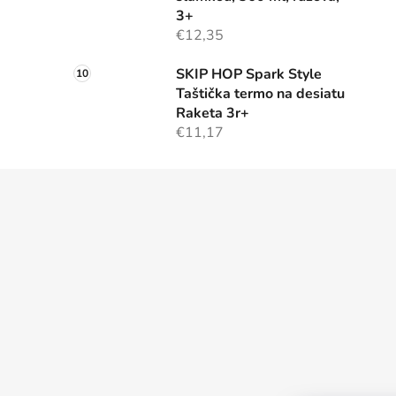
3+
€12,35
SKIP HOP Spark Style
Taštička termo na desiatu
Raketa 3r+
€11,17
Z
á
p
ä
t
i
e