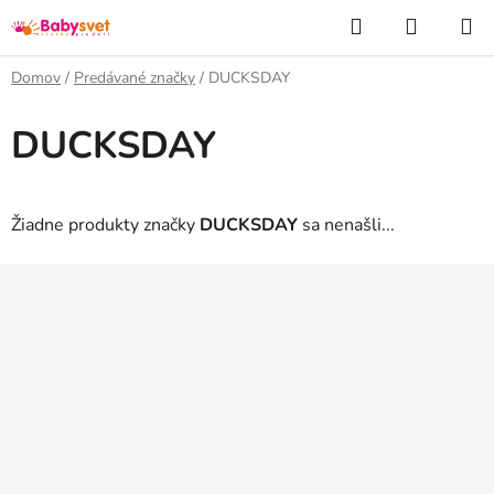
Prejsť
Hľadať
NÁKUP
na
KOŠÍK
obsah
Domov
/
Predávané značky
/
DUCKSDAY
DUCKSDAY
Žiadne produkty značky
DUCKSDAY
sa nenašli...
Z
á
p
ä
t
i
e