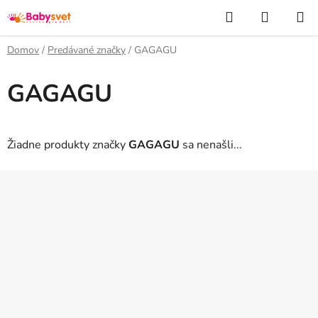
Prejsť
Hľadať
NÁKUP
na
KOŠÍK
obsah
Domov
/
Predávané značky
/
GAGAGU
GAGAGU
Žiadne produkty značky
GAGAGU
sa nenašli...
Z
á
p
ä
t
i
e