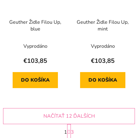
Geuther Židle Filou Up,
Geuther Židle Filou Up,
blue
mint
Vyprodáno
Vyprodáno
€103,85
€103,85
DO KOŠÍKA
DO KOŠÍKA
NAČÍTAŤ 12 ĎALŠÍCH
S
1
t
3