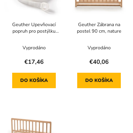
s
p
p
r
r
o
Geuther Upevňovací
Geuther Zábrana na
o
d
popruh pro postýlku
postel 90 cm, nature
d
u
Betty
u
k
Vyprodáno
Vyprodáno
k
t
t
o
€17,46
€40,06
o
v
v
DO KOŠÍKA
DO KOŠÍKA