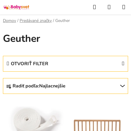
Prejsť
Hľadať
NÁKUP
na
KOŠÍK
obsah
Domov
/
Predávané značky
/
Geuther
Geuther
OTVORIŤ FILTER
R
Radiť podľa:
Najlacnejšie
a
d
V
e
ý
n
p
i
i
e