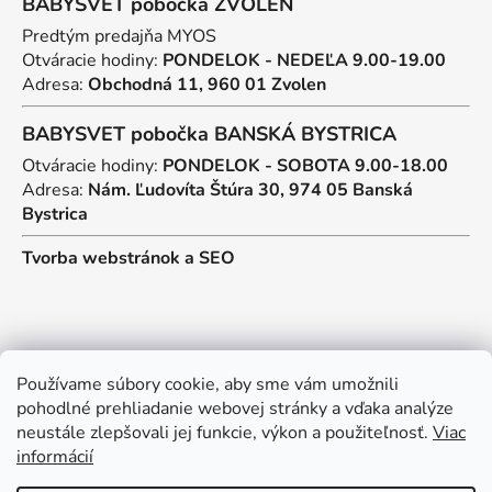
BABYSVET pobočka ZVOLEN
Predtým predajňa MYOS
Otváracie hodiny:
PONDELOK - NEDEĽA 9.00-19.00
Adresa:
Obchodná 11, 960 01 Zvolen
BABYSVET pobočka BANSKÁ BYSTRICA
Otváracie hodiny:
PONDELOK - SOBOTA 9.00-18.00
Adresa:
Nám. Ľudovíta Štúra 30, 974 05 Banská
Bystrica
Tvorba webstránok
a
SEO
Kontakt
Používame súbory cookie, aby sme vám umožnili
pohodlné prehliadanie webovej stránky a vďaka analýze
predajna
@
myos.sk
neustále zlepšovali jej funkcie, výkon a použiteľnosť.
Viac
informácií
+421 902 950 906