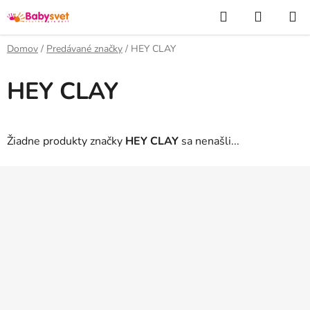
Prejsť
Hľadať
NÁKUP
na
KOŠÍK
obsah
Domov
/
Predávané značky
/
HEY CLAY
HEY CLAY
Žiadne produkty značky
HEY CLAY
sa nenašli...
Z
á
p
ä
t
i
e