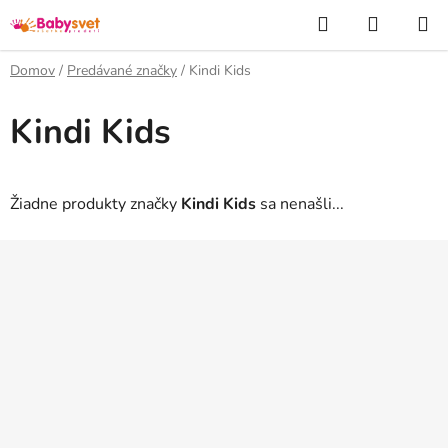
Prejsť
Hľadať
NÁKUP
na
KOŠÍK
obsah
Domov
/
Predávané značky
/
Kindi Kids
Kindi Kids
Žiadne produkty značky
Kindi Kids
sa nenašli...
Z
á
p
ä
t
i
e