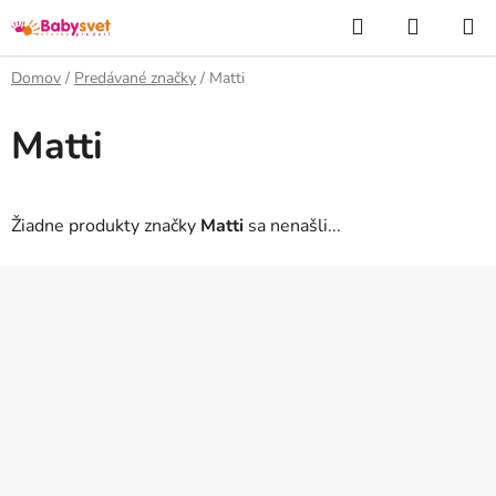
Prejsť
Hľadať
NÁKUP
na
KOŠÍK
obsah
Domov
/
Predávané značky
/
Matti
Matti
Žiadne produkty značky
Matti
sa nenašli...
Z
á
p
ä
t
i
e