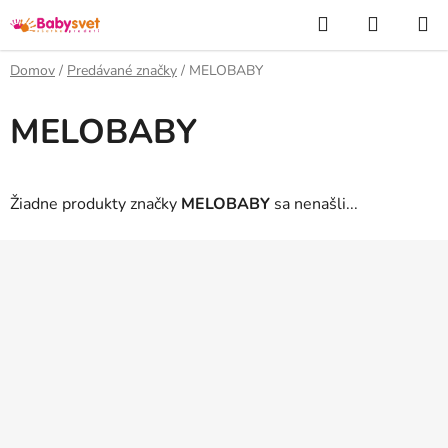
Prejsť
Hľadať
NÁKUP
na
KOŠÍK
obsah
Domov
/
Predávané značky
/
MELOBABY
MELOBABY
Žiadne produkty značky
MELOBABY
sa nenašli...
Z
á
p
ä
t
i
e