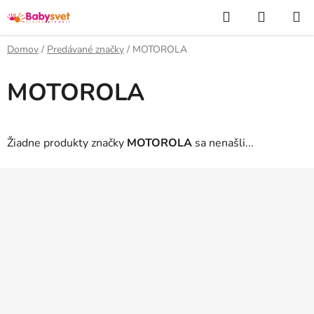
Prejsť
Hľadať
NÁKUP
na
KOŠÍK
obsah
Domov
/
Predávané značky
/
MOTOROLA
MOTOROLA
Žiadne produkty značky
MOTOROLA
sa nenašli...
Z
á
p
ä
t
i
e