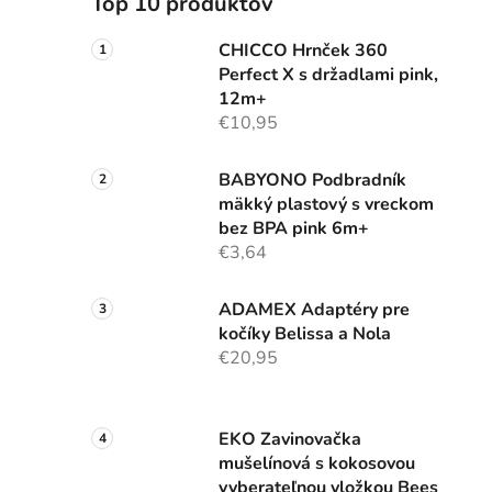
Top 10 produktov
CHICCO Hrnček 360
Perfect X s držadlami pink,
12m+
€10,95
BABYONO Podbradník
mäkký plastový s vreckom
bez BPA pink 6m+
€3,64
ADAMEX Adaptéry pre
kočíky Belissa a Nola
€20,95
EKO Zavinovačka
mušelínová s kokosovou
vyberateľnou vložkou Bees