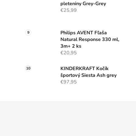
pleteniny Grey-Grey
€25,99
Philips AVENT Fľaša
Natural Response 330 ml,
3m+ 2 ks
€20,95
KINDERKRAFT Kočík
športový Siesta Ash grey
€97,95
Z
á
p
ä