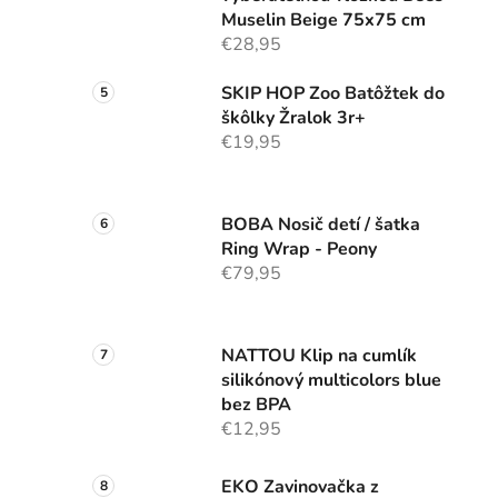
Muselin Beige 75x75 cm
€28,95
SKIP HOP Zoo Batôžtek do
škôlky Žralok 3r+
€19,95
BOBA Nosič detí / šatka
Ring Wrap - Peony
€79,95
NATTOU Klip na cumlík
silikónový multicolors blue
bez BPA
€12,95
EKO Zavinovačka z