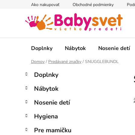
Prejsť
Ako nakupovať
Obchodné podmienky
Pod
na
obsah
Doplnky
Nábytok
Nosenie detí
Domov
/
Predávané značky
/
SNUGGLEBUNDL
B
K
Preskočiť
Doplnky
a
kategórie
o
t
č
Nábytok
e
n
g
ý
Nosenie detí
ó
p
r
Hygiena
i
a
e
n
Pre mamičku
e