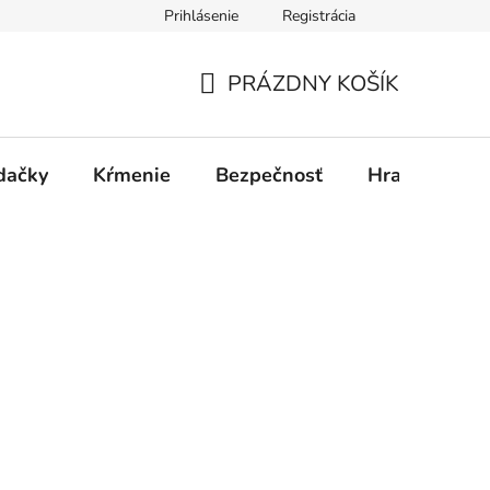
Prihlásenie
Registrácia
PRÁZDNY KOŠÍK
NÁKUPNÝ
KOŠÍK
dačky
Kŕmenie
Bezpečnosť
Hračky
P