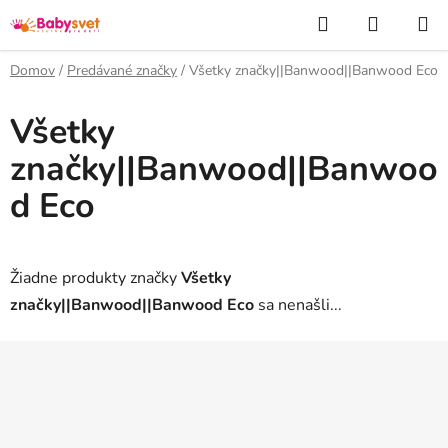
Prejsť
Hľadať
NÁKUP
na
KOŠÍK
obsah
Domov
/
Predávané značky
/
Všetky značky||Banwood||Banwood Eco
Všetky
značky||Banwood||Banwoo
d Eco
Žiadne produkty značky
Všetky
značky||Banwood||Banwood Eco
sa nenašli...
Z
á
p
ä