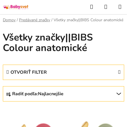
Prejsť
Hľadať
NÁKUP
na
KOŠÍK
obsah
Domov
/
Predávané značky
/
Všetky značky||BIBS Colour anatomické
Všetky značky||BIBS
Colour anatomické
OTVORIŤ FILTER
R
Radiť podľa:
Najlacnejšie
a
d
V
e
ý
n
p
i