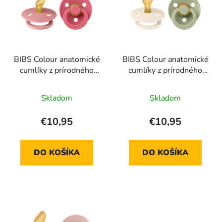
i
e
s
p
p
r
r
o
BIBS Colour anatomické
BIBS Colour anatomické
o
d
cumlíky z prírodného
cumlíky z prírodného
d
u
kaučuku 2 ks - veľkosť 1
kaučuku 2 ks - veľkosť 1
u
k
Skladom
Skladom
k
t
t
o
€10,95
€10,95
o
v
v
DO KOŠÍKA
DO KOŠÍKA