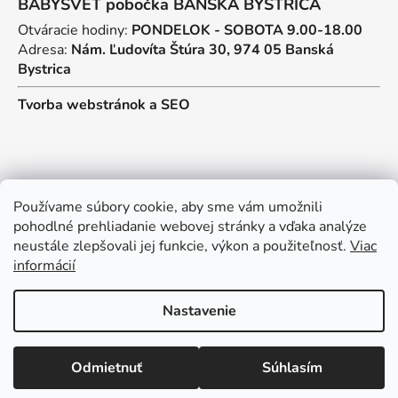
BABYSVET pobočka BANSKÁ BYSTRICA
Otváracie hodiny:
PONDELOK - SOBOTA 9.00-18.00
Adresa:
Nám. Ľudovíta Štúra 30, 974 05 Banská
Bystrica
Tvorba webstránok
a
SEO
Kontakt
Používame súbory cookie, aby sme vám umožnili
pohodlné prehliadanie webovej stránky a vďaka analýze
predajna
@
myos.sk
neustále zlepšovali jej funkcie, výkon a použiteľnosť.
Viac
informácií
+421 902 950 906
Nastavenie
Vytvoril Shoptet
Odmietnuť
Súhlasím
Copyright 2026
Babysvet
. Všetky práva vyhradené.
Upraviť nastavenie cookies