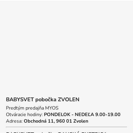
l
Z
á
á
d
p
a
ä
c
t
i
e
i
p
e
r
v
k
y
v
ý
p
BABYSVET pobočka ZVOLEN
i
s
Predtým predajňa MYOS
u
Otváracie hodiny:
PONDELOK - NEDEĽA 9.00-19.00
Adresa:
Obchodná 11, 960 01 Zvolen