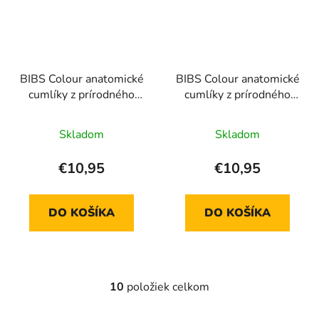
BIBS Colour anatomické
BIBS Colour anatomické
cumlíky z prírodného
cumlíky z prírodného
kaučuku 2 ks - veľkosť 2
kaučuku 2 ks - veľkosť 2
Skladom
Skladom
€10,95
€10,95
DO KOŠÍKA
DO KOŠÍKA
10
položiek celkom
O
v