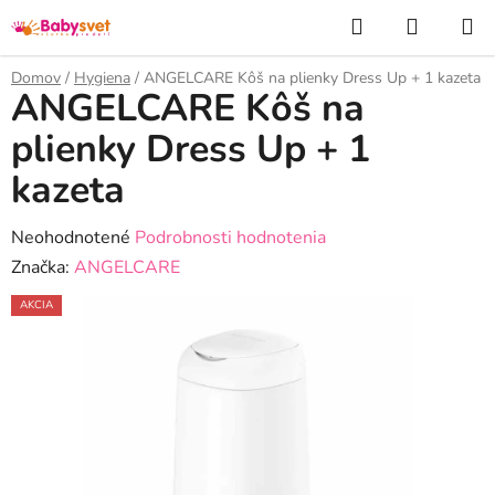
Prejsť
Hľadať
NÁKUP
na
KOŠÍK
obsah
Domov
/
Hygiena
/
ANGELCARE Kôš na plienky Dress Up + 1 kazeta
ANGELCARE Kôš na
plienky Dress Up + 1
kazeta
Priemerné
Neohodnotené
Podrobnosti hodnotenia
hodnotenie
Značka:
ANGELCARE
produktu
AKCIA
je
0,0
z
5
hviezdičiek.