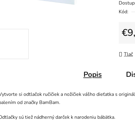
Dostup
je
Kód:
0,0
z
5
€9
hviezdič
Jedno
Tlač
Popis
Di
Vytvorte si odtlačok ručičiek a nožičiek vášho dieťatka s origin
balením od značky BamBam.
Odtlačky sú tiež nádherný darček k narodeniu bábätka.