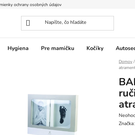
mienky ochrany osobných údajov
Hygiena
Pre mamičku
Kočíky
Autose
Domov
/
atramen
BA
ruč
at
Prieme
Neohod
hodnot
Značka
produk