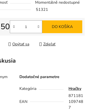
nosť
Momentálně nedostupné
51321
,50
DO KOŠÍKA
iek.
tková cena:
Opýtať sa
Zdieľať
skusia
álnym
Dodatočné parametre
Kategória
Hračky
871181
EAN
109748
7