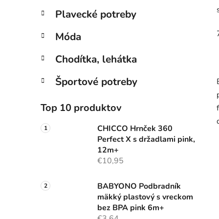
Plavecké potreby
Móda
Chodítka, lehátka
Športové potreby
Top 10 produktov
CHICCO Hrnček 360
Perfect X s držadlami pink,
12m+
€10,95
BABYONO Podbradník
mäkký plastový s vreckom
bez BPA pink 6m+
€3,64