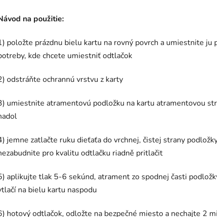
Návod na použitie:
1) položte prázdnu bielu kartu na rovný povrch a umiestnite ju 
potreby, kde chcete umiestniť odtlačok
2) odstráňte ochrannú vrstvu z karty
3) umiestnite atramentovú podložku na kartu atramentovou st
nadol
4) jemne zatlačte ruku dieťaťa do vrchnej, čistej strany podložky
nezabudnite pro kvalitu odtlačku riadně pritlačit
5) aplikujte tlak 5-6 sekúnd, atrament zo spodnej časti podložk
vtlačí na bielu kartu naspodu
6) hotový odtlačok, odložte na bezpečné miesto a nechajte 2 m