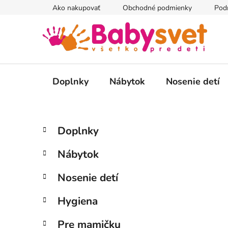
Prejsť
Ako nakupovať
Obchodné podmienky
Pod
na
obsah
Doplnky
Nábytok
Nosenie detí
B
K
Preskočiť
Doplnky
a
kategórie
o
t
č
Nábytok
e
n
g
ý
Nosenie detí
ó
p
r
Hygiena
i
a
e
n
Pre mamičku