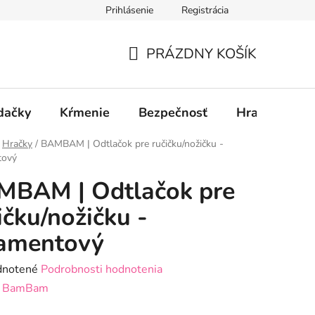
Prihlásenie
Registrácia
PRÁZDNY KOŠÍK
NÁKUPNÝ
KOŠÍK
dačky
Kŕmenie
Bezpečnosť
Hračky
P
Hračky
/
BAMBAM | Odtlačok pre ručičku/nožičku -
tový
MBAM | Odtlačok pre
ičku/nožičku -
ramentový
rné
notené
Podrobnosti hodnotenia
enie
:
BamBam
tu