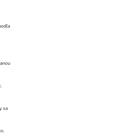
podľa
ranou
,
y sa
in.