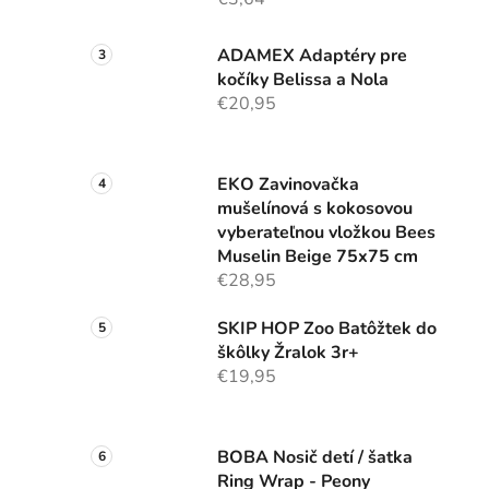
ADAMEX Adaptéry pre
kočíky Belissa a Nola
€20,95
EKO Zavinovačka
mušelínová s kokosovou
vyberateľnou vložkou Bees
Muselin Beige 75x75 cm
€28,95
SKIP HOP Zoo Batôžtek do
škôlky Žralok 3r+
€19,95
BOBA Nosič detí / šatka
Ring Wrap - Peony