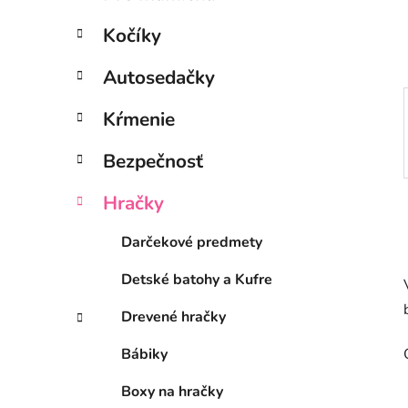
e
l
Kočíky
Autosedačky
Kŕmenie
Bezpečnosť
Hračky
Darčekové predmety
Detské batohy a Kufre
Drevené hračky
Bábiky
Boxy na hračky