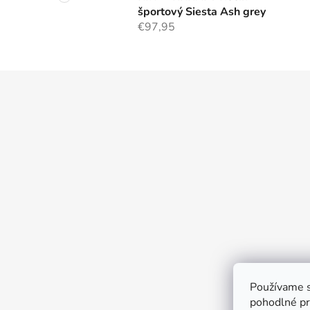
športový Siesta Ash grey
€97,95
Z
á
p
ä
t
i
e
Používame s
pohodlné pr