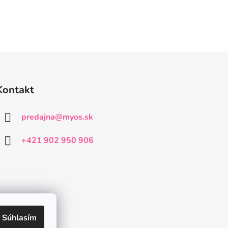
Kontakt
predajna
@
myos.sk
+421 902 950 906
Súhlasím