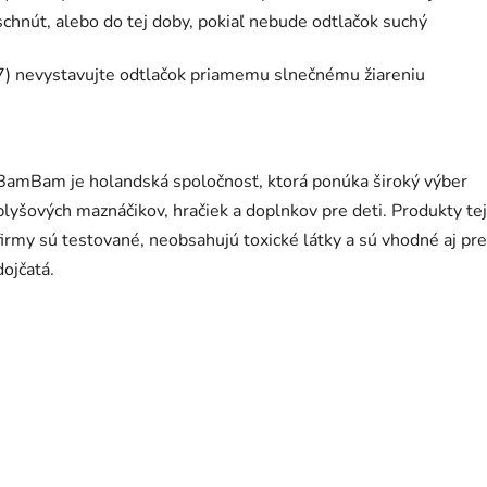
schnút, alebo do tej doby, pokiaľ nebude odtlačok suchý
7) nevystavujte odtlačok priamemu slnečnému žiareniu
BamBam je holandská spoločnosť, ktorá ponúka široký výber
plyšových maznáčikov, hračiek a doplnkov pre deti. Produkty te
firmy sú testované, neobsahujú toxické látky a sú vhodné aj pre
dojčatá.