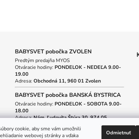
BABYSVET pobočka ZVOLEN
Predtým predajňa MYOS
Otváracie hodiny:
PONDELOK - NEDEĽA 9.00-
19.00
Adresa:
Obchodná 11, 960 01 Zvolen
BABYSVET pobočka BANSKÁ BYSTRICA
Otváracie hodiny:
PONDELOK - SOBOTA 9.00-
18.00
Adresa:
Nám. Ľudovíta Štúra 30, 974 05
Banská Bystrica
úbory cookie, aby sme vám umožnili
Odmietnuť
ehliadanie webovej stránky a vďaka
Tvorba webstránok
a
SEO