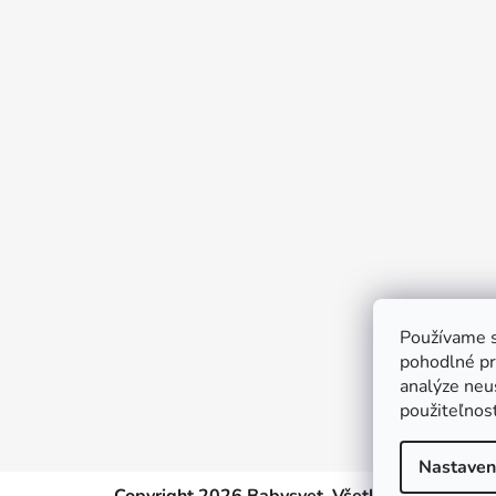
Z
á
p
ä
t
i
e
Používame s
pohodlné pr
analýze neus
použiteľnos
Nastaven