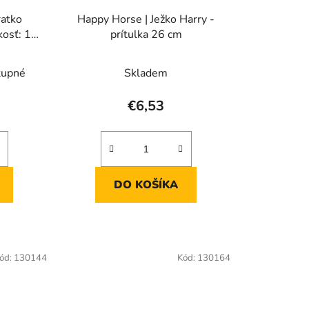
u
ratko
Happy Horse | Ježko Harry -
k
kosť: 19
prítulka 26 cm
t
o
tupné
Skladem
v
€6,53
DO KOŠÍKA
ód:
130144
Kód:
130164