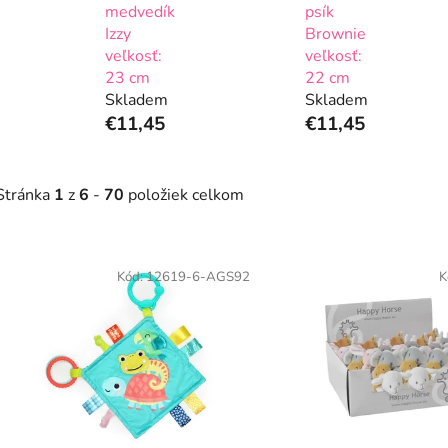
medvedík
psík
Izzy
Brownie
veľkosť:
veľkosť:
23 cm
22 cm
Skladem
Skladem
€11,45
€11,45
Stránka
1
z
6
-
70
položiek celkom
V
ý
Kód:
12619-6-AGS92
K
p
s
p
r
o