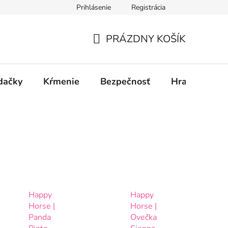
Prihlásenie
Registrácia
PRÁZDNY KOŠÍK
NÁKUPNÝ
KOŠÍK
dačky
Kŕmenie
Bezpečnosť
Hračky
P
Happy
Happy
Horse |
Horse |
Panda
Ovečka