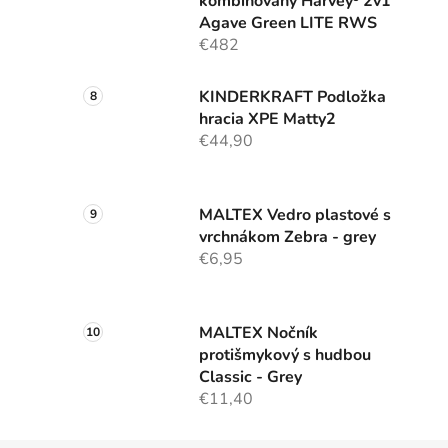
kombinovaný Harvey⁵ 2v1
Agave Green LITE RWS
€482
KINDERKRAFT Podložka
hracia XPE Matty2
€44,90
MALTEX Vedro plastové s
vrchnákom Zebra - grey
€6,95
MALTEX Nočník
protišmykový s hudbou
Classic - Grey
€11,40