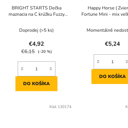
d
BRIGHT STARTS Dečka
Happy Horse | Zvie
u
maznacia na C krúžku Fuzzy
Fortune Mini - mix veľ
k
Feelies™ 0m+
cm
t
Doprodej
(>5 ks)
Momentálně nedos
o
v
€4,92
€5,24
€6,15
(–20 %)
DO KOŠÍKA
DO KOŠÍKA
Kód:
130174
K