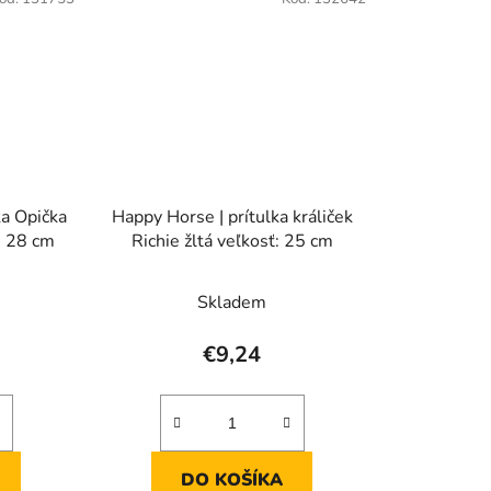
a Opička
Happy Horse | prítulka králiček
: 28 cm
Richie žltá veľkosť: 25 cm
Skladem
€9,24
DO KOŠÍKA