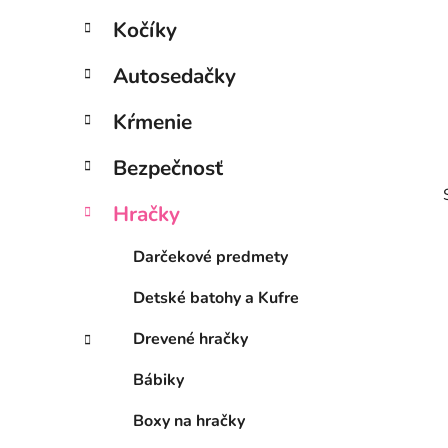
l
Kočíky
Autosedačky
Kŕmenie
Bezpečnosť
Hračky
Darčekové predmety
Detské batohy a Kufre
i
Drevené hračky
Bábiky
Boxy na hračky