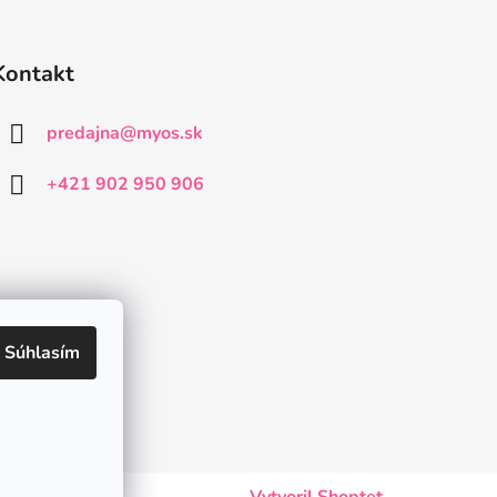
Kontakt
predajna
@
myos.sk
+421 902 950 906
Súhlasím