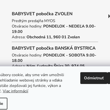
v
k
BABYSVET pobočka ZVOLEN
y
v
Predtým predajňa MYOS
ý
Otváracie hodiny:
PONDELOK - NEDEĽA 9.00-
p
19.00
i
Adresa:
Obchodná 11, 960 01 Zvolen
s
u
BABYSVET pobočka BANSKÁ BYSTRICA
Otváracie hodiny:
PONDELOK - SOBOTA 9.00-
18.00
Adresa:
Nám. Ľudovíta Štúra 30, 974 05
Banská Bystrica
úbory cookie, aby sme vám umožnili
Odmietnuť
ehliadanie webovej stránky a vďaka
Tvorba webstránok
a
SEO
tále zlepšovali jej funkcie, výkon a
ť.
Viac informácií
ie