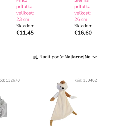
Pinto
Sienna
prítulka
prítulka
velikost:
veľkosť:
23 cm
26 cm
Skladem
Skladem
€11,45
€16,60
R
Radiť podľa:
Najlacnejšie
a
d
e
ód:
132670
Kód:
133402
n
i
e
p
r
o
d