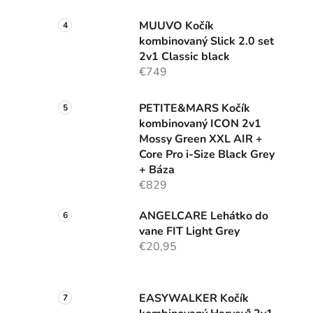
MUUVO Kočík
kombinovaný Slick 2.0 set
2v1 Classic black
€749
PETITE&MARS Kočík
kombinovaný ICON 2v1
Mossy Green XXL AIR +
Core Pro i-Size Black Grey
+ Báza
€829
ANGELCARE Lehátko do
vane FIT Light Grey
€20,95
EASYWALKER Kočík