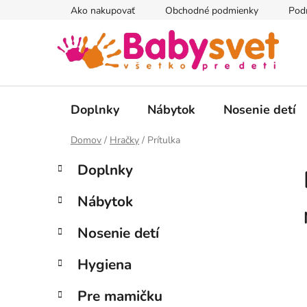
Prejsť
Ako nakupovať
Obchodné podmienky
Pod
na
obsah
Doplnky
Nábytok
Nosenie detí
Domov
/
Hračky
/
Prítulka
B
K
Preskočiť
Doplnky
a
kategórie
o
t
č
Nábytok
e
n
g
ý
Nosenie detí
ó
p
r
Hygiena
i
a
e
n
Pre mamičku
e