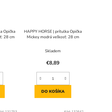
a Opička
HAPPY HORSE | prítulka Opička
ť: 28 cm
Mickey modrá veľkosť: 28 cm
Skladem
€8,89
DO KOŠÍKA
ód:
131753
Kód:
132642