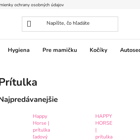
mienky ochrany osobných údajov
Hygiena
Pre mamičku
Kočíky
Autose
Prítulka
Najpredávanejšie
Happy
HAPPY
Horse |
HORSE
prítulka
|
ľadový
prítulka