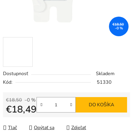
€18,50
–0 %
Dostupnosť
Skladem
Kód:
51330
€18,50
–0 %
DO KOŠÍKA
€18,49
Jednotková cena:
Tlač
Opýtať sa
Zdieľať