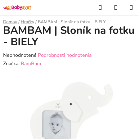
Prejsť
Hľadať
NÁKUP
na
KOŠÍK
obsah
Domov
/
Hračky
/
BAMBAM | Sloník na fotku - BIELY
BAMBAM | Sloník na fotku
- BIELY
Priemerné
Neohodnotené
Podrobnosti hodnotenia
hodnotenie
Značka:
BamBam
produktu
je
0,0
z
5
hviezdičiek.