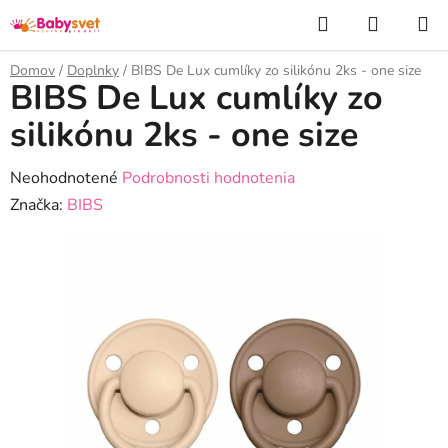
Prejsť
Hľadať
NÁKUP
na
KOŠÍK
obsah
Domov
/
Doplnky
/
BIBS De Lux cumlíky zo silikónu 2ks - one size
BIBS De Lux cumlíky zo
silikónu 2ks - one size
Priemerné
Neohodnotené
Podrobnosti hodnotenia
hodnotenie
Značka:
BIBS
produktu
je
0,0
z
5
hviezdičiek.