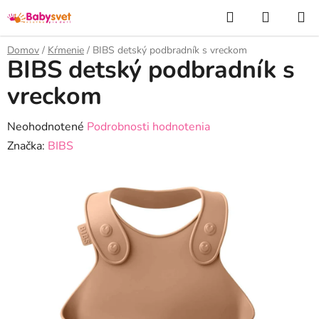
Prejsť
Hľadať
NÁKUP
na
KOŠÍK
obsah
Domov
/
Kŕmenie
/
BIBS detský podbradník s vreckom
BIBS detský podbradník s
vreckom
Priemerné
Neohodnotené
Podrobnosti hodnotenia
hodnotenie
Značka:
BIBS
produktu
je
0,0
z
5
hviezdičiek.