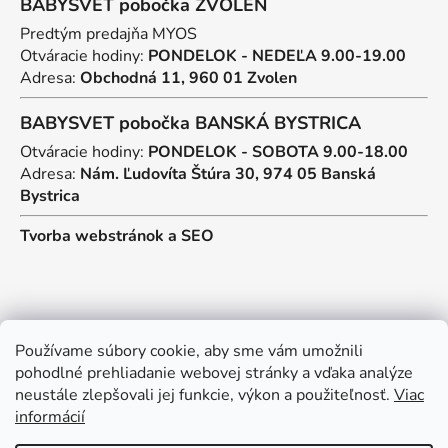
BABYSVET pobočka ZVOLEN
Predtým predajňa MYOS
Otváracie hodiny:
PONDELOK - NEDEĽA 9.00-19.00
Adresa:
Obchodná 11, 960 01 Zvolen
BABYSVET pobočka BANSKÁ BYSTRICA
Otváracie hodiny:
PONDELOK - SOBOTA 9.00-18.00
Adresa:
Nám. Ľudovíta Štúra 30, 974 05 Banská
Bystrica
Tvorba webstránok
a
SEO
Kontakt
Používame súbory cookie, aby sme vám umožnili
pohodlné prehliadanie webovej stránky a vďaka analýze
predajna
@
myos.sk
neustále zlepšovali jej funkcie, výkon a použiteľnosť.
Viac
informácií
+421 902 950 906