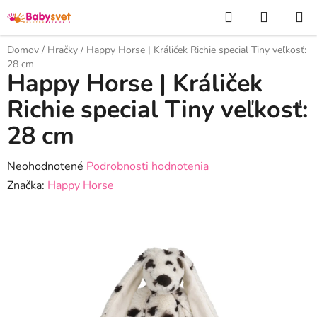
Prejsť
Hľadať
NÁKUP
na
KOŠÍK
obsah
Domov
/
Hračky
/
Happy Horse | Králiček Richie special Tiny veľkosť:
28 cm
Happy Horse | Králiček
Richie special Tiny veľkosť:
28 cm
Priemerné
Neohodnotené
Podrobnosti hodnotenia
hodnotenie
Značka:
Happy Horse
produktu
je
0,0
z
5
hviezdičiek.