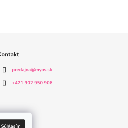
Kontakt
predajna
@
myos.sk
+421 902 950 906
Súhlasím