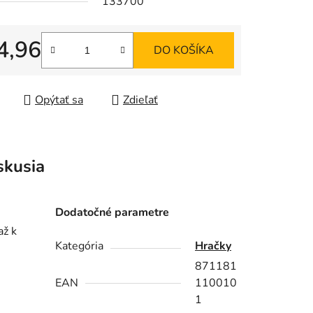
133700
4,96
DO KOŠÍKA
iek.
tková cena:
Opýtať sa
Zdieľať
skusia
Dodatočné parametre
až k
Kategória
Hračky
871181
EAN
110010
1