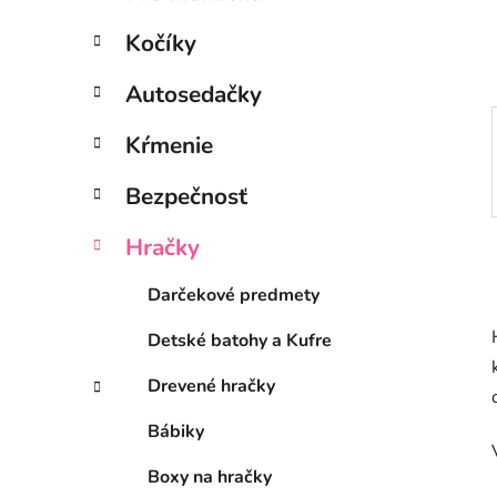
e
l
Kočíky
Autosedačky
Kŕmenie
Bezpečnosť
Hračky
Darčekové predmety
Detské batohy a Kufre
Drevené hračky
Bábiky
Boxy na hračky