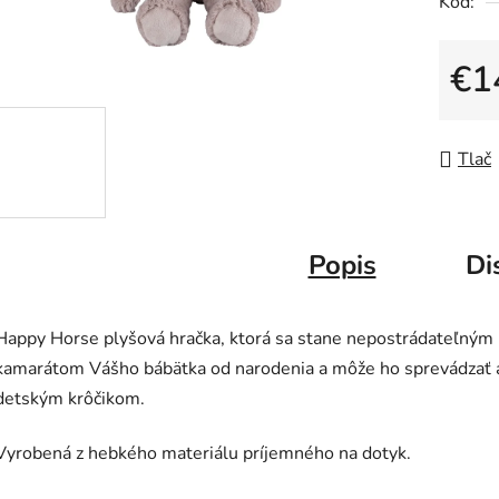
Kód:
0,0
z
5
€1
hviezdič
Jedno
Tlač
Popis
Di
Happy Horse plyšová hračka, ktorá sa stane nepostrádateľným
kamarátom Vášho bábätka od narodenia a môže ho sprevádzať 
detským krôčikom.
Vyrobená z hebkého materiálu príjemného na dotyk.