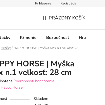
Prihlásenie
Registrácia
PRÁZDNY KOŠÍK
NÁKUPNÝ
KOŠÍK
dačky
Kŕmenie
Bezpečnosť
Hračky
P
Hračky
/
HAPPY HORSE | Myška Mex n.1 veľkosť: 28
PPY HORSE | Myška
 n.1 veľkosť: 28 cm
rné
notené
Podrobnosti hodnotenia
enie
:
Happy Horse
tu
nosť
Skladem