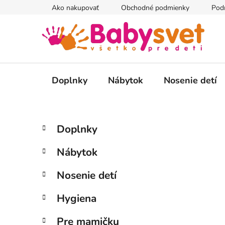
Prejsť
Ako nakupovať
Obchodné podmienky
Pod
na
obsah
Doplnky
Nábytok
Nosenie detí
B
K
Preskočiť
Doplnky
a
kategórie
o
t
č
Nábytok
e
n
g
ý
Nosenie detí
ó
p
r
Hygiena
i
a
e
n
Pre mamičku