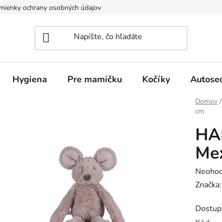
mienky ochrany osobných údajov
Hygiena
Pre mamičku
Kočíky
Autose
Domov
/
cm
HA
Mex
Prieme
Neohod
hodnot
Značka
produk
Dostup
je