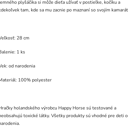
Jemného plyšáčika si môže dieťa užívať v postieľke, kočíku a
kdekoľvek tam, kde sa mu zacnie po maznaní so svojím kamará
Veľkosť: 28 cm
Balenie: 1 ks
Vek: od narodenia
Materiál: 100% polyester
Hračky holandského výrobcu Happy Horse sú testované a
neobsahujú toxické látky. Všetky produkty sú vhodné pre deti 
narodenia.