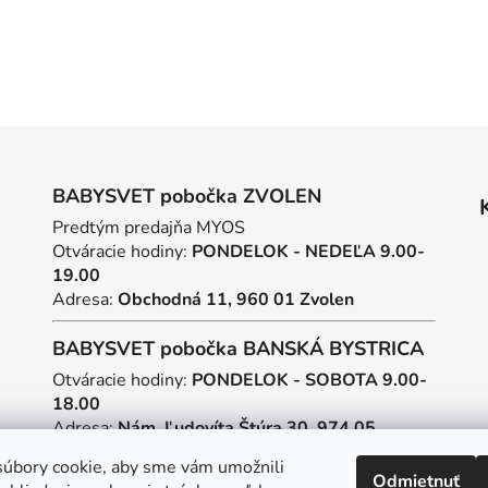
BABYSVET pobočka ZVOLEN
Predtým predajňa MYOS
Otváracie hodiny:
PONDELOK - NEDEĽA 9.00-
19.00
Adresa:
Obchodná 11, 960 01 Zvolen
BABYSVET pobočka BANSKÁ BYSTRICA
Otváracie hodiny:
PONDELOK - SOBOTA 9.00-
18.00
Adresa:
Nám. Ľudovíta Štúra 30, 974 05
Banská Bystrica
úbory cookie, aby sme vám umožnili
Odmietnuť