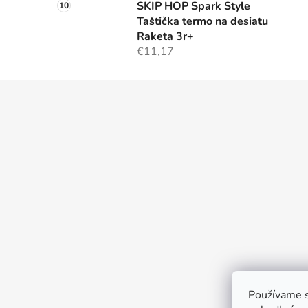
SKIP HOP Spark Style
Taštička termo na desiatu
Raketa 3r+
€11,17
Z
á
p
ä
t
i
e
Používame s