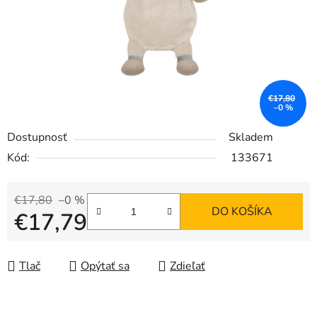
€17,80
–0 %
Dostupnosť
Skladem
Kód:
133671
€17,80
–0 %
DO KOŠÍKA
€17,79
Jednotková cena:
Tlač
Opýtať sa
Zdieľať