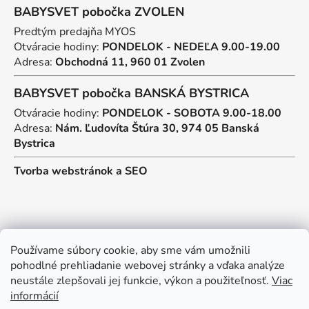
BABYSVET pobočka ZVOLEN
Predtým predajňa MYOS
Otváracie hodiny:
PONDELOK - NEDEĽA 9.00-19.00
Adresa:
Obchodná 11, 960 01 Zvolen
BABYSVET pobočka BANSKÁ BYSTRICA
Otváracie hodiny:
PONDELOK - SOBOTA 9.00-18.00
Adresa:
Nám. Ľudovíta Štúra 30, 974 05 Banská
Bystrica
Tvorba webstránok
a
SEO
Kontakt
Používame súbory cookie, aby sme vám umožnili
pohodlné prehliadanie webovej stránky a vďaka analýze
predajna
@
myos.sk
neustále zlepšovali jej funkcie, výkon a použiteľnosť.
Viac
informácií