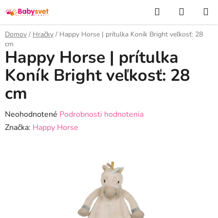
Prejsť
Hľadať
NÁKUP
na
KOŠÍK
obsah
Domov
/
Hračky
/
Happy Horse | prítulka Koník Bright veľkosť: 28
cm
Happy Horse | prítulka
Koník Bright veľkosť: 28
cm
Priemerné
Neohodnotené
Podrobnosti hodnotenia
hodnotenie
Značka:
Happy Horse
produktu
je
0,0
z
5
hviezdičiek.