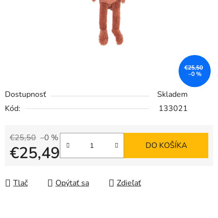
€25,50
–0 %
Dostupnosť
Skladem
Kód:
133021
€25,50
–0 %
DO KOŠÍKA
€25,49
Jednotková cena:
Tlač
Opýtať sa
Zdieľať