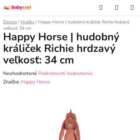
Prejsť
Hľadať
NÁKUP
na
KOŠÍK
obsah
Domov
/
Hračky
/
Happy Horse | hudobný králiček Richie hrdzavý
veľkosť: 34 cm
Happy Horse | hudobný
králiček Richie hrdzavý
veľkosť: 34 cm
Priemerné
Neohodnotené
Podrobnosti hodnotenia
hodnotenie
Značka:
Happy Horse
produktu
je
0,0
z
5
hviezdičiek.