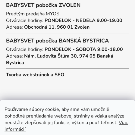
BABYSVET pobočka ZVOLEN
Predtým predajňa MYOS
Otváracie hodiny:
PONDELOK - NEDEĽA 9.00-19.00
Adresa:
Obchodná 11, 960 01 Zvolen
BABYSVET pobočka BANSKÁ BYSTRICA
Otváracie hodiny:
PONDELOK - SOBOTA 9.00-18.00
Adresa:
Nám. Ľudovíta Štúra 30, 974 05 Banská
Bystrica
Tvorba webstránok
a
SEO
Kontakt
Používame súbory cookie, aby sme vám umožnili
pohodlné prehliadanie webovej stránky a vďaka analýze
predajna
@
myos.sk
neustále zlepšovali jej funkcie, výkon a použiteľnosť.
Viac
informácií