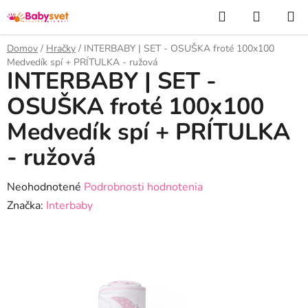
Prejsť
Hľadať
NÁKUP
na
KOŠÍK
obsah
Domov
/
Hračky
/
INTERBABY | SET - OSUŠKA froté 100x100
Medvedík spí + PRÍTULKA - ružová
INTERBABY | SET -
OSUŠKA froté 100x100
Medvedík spí + PRÍTULKA
- ružová
Priemerné
Neohodnotené
Podrobnosti hodnotenia
hodnotenie
Značka:
Interbaby
produktu
je
0,0
z
5