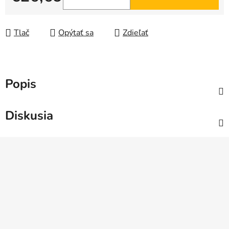
Jednotková cena:
Tlač
Opýtať sa
Zdieľať
Popis
Diskusia
Z
á
p
ä
t
i
e