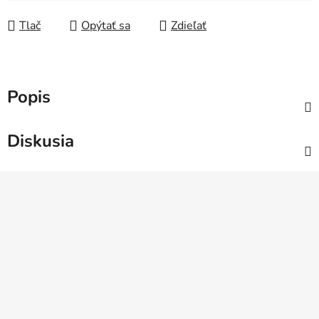
Tlač
Opýtať sa
Zdieľať
Popis
Diskusia
Z
á
p
ä
t
i
e