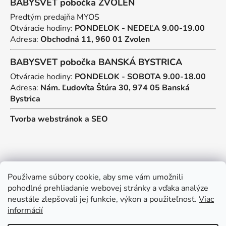
BABYSVET pobočka ZVOLEN
Predtým predajňa MYOS
Otváracie hodiny:
PONDELOK - NEDEĽA 9.00-19.00
Adresa:
Obchodná 11, 960 01 Zvolen
BABYSVET pobočka BANSKÁ BYSTRICA
Otváracie hodiny:
PONDELOK - SOBOTA 9.00-18.00
Adresa:
Nám. Ľudovíta Štúra 30, 974 05 Banská
Bystrica
Tvorba webstránok
a
SEO
Kontakt
Používame súbory cookie, aby sme vám umožnili
pohodlné prehliadanie webovej stránky a vďaka analýze
predajna
@
myos.sk
neustále zlepšovali jej funkcie, výkon a použiteľnosť.
Viac
informácií
+421 902 950 906