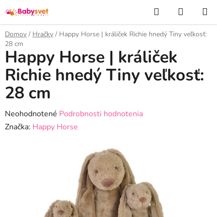
Prejsť
Hľadať
NÁKUP
na
KOŠÍK
obsah
Domov
/
Hračky
/
Happy Horse | králiček Richie hnedý Tiny veľkosť:
28 cm
Happy Horse | králiček
Richie hnedý Tiny veľkosť:
28 cm
Priemerné
Neohodnotené
Podrobnosti hodnotenia
hodnotenie
Značka:
Happy Horse
produktu
je
0,0
z
5
hviezdičiek.