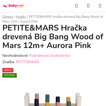
Prejsť
Hľadať
NÁKUP
na
KOŠÍK
obsah
Domov
/
Hračky
/
PETITE&MARS Hračka drevená Big Bang Wood of
Mars 12m+ Aurora Pink
PETITE&MARS Hračka
drevená Big Bang Wood of
Mars 12m+ Aurora Pink
Priemerné
Neohodnotené
Podrobnosti hodnotenia
hodnotenie
Značka:
PETITEMARS
produktu
AKCIA
je
NOVINKA
0,0
z
5
hviezdičiek.