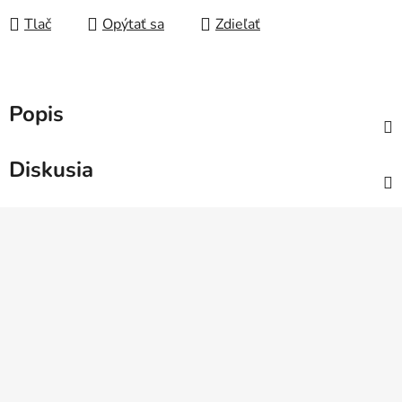
Tlač
Opýtať sa
Zdieľať
Popis
Diskusia
Z
á
p
ä
t
i
e